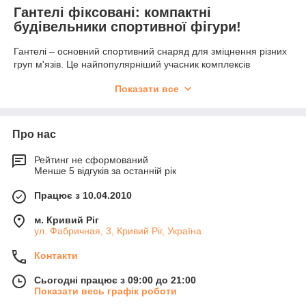
Гантелі фіксовані: компактні
будівельники спортивної фігури!
Гантелі – основний спортивний снаряд для зміцнення різних
груп м'язів. Це найпопулярніший учасник комплексів
тренувань як в тренажерних залах і фітнес-клубах, так і в
Показати все
домашніх умовах. Завдяки вправ з обтяженням організм стає
витриваліше, і спортсмени швидше досягають результатів.
По конструкції гантелі поділяють на:
Про нас
розбірні – складаються з грифа і знімних млинців;
нерозбірні – являють собою монолітні вироби, що
Рейтинг не сформований
Менше 5 відгуків за останній рік
складаються з двох циліндричних гранат жорстко
з'єднаних з грифом.
Працює з 10.04.2010
Хочете купити фіксовані металеві
гантелі? У нас чудовий вибір!
м. Кривий Ріг
ул. Фабричная, 3, Кривий Ріг, Україна
Нерозбірні гантелі – суцільнометалевий спортивний снаряд з
хромованим або товстим гумовим покриттям. Вони мають
Контакти
ряд переваг:
Сьогодні працює з 09:00 до 21:00
ергономічний дизайн і естетичний зовнішній вигляд;
Показати весь графік роботи
анатомічна рукоятка, зручна для захоплення рукою;