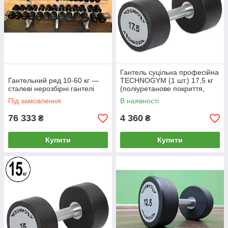
Гантель суцільна професійна
Гантельний ряд 10-60 кг —
TECHNOGYM (1 шт.) 17,5 кг
сталеві нерозбірні гантелі
(поліуретанове покриття,
вага 17,5 кг)
Під замовлення
В наявності
76 333
4 360
₴
₴
Купити
Купити