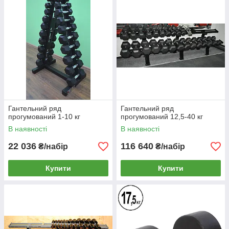
Встигніть придбати за приємною ціною.
*Характеристики, колірна гамма, упаковка і комплектація
товару можуть змінюватися виробником без повідомлення.
Гантельний ряд
Гантельний ряд
прогумований 1-10 кг
прогумований 12,5-40 кг
В наявності
В наявності
22 036
116 640
₴/набір
₴/набір
Купити
Купити