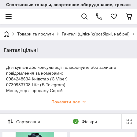
Спортивные товары, спортивное оборудование, тренажеры
Товари та послуги
Гантелі (цілісні);(розбірні, набірні)
Гантелі цільні
Для купівлі або консультації телефонуйте або залиште
повідомлення за номерами:
0984248634 Київстар (Є Viber)
0730933708 Life (Є Telegram)
Менеджер з продажу Сергій
Доставка:
Показати все
Нова Пошта
Justin
Самовивіз Кривий Ріг
Сортування
0
Фільтри
Способи оплати:
Готівковий розрахунок, Безготівковий розрахунок
Замовлення до 1000 грн. по повній передоплаті.