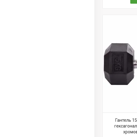
Гантель 15
гексагонал
хромов