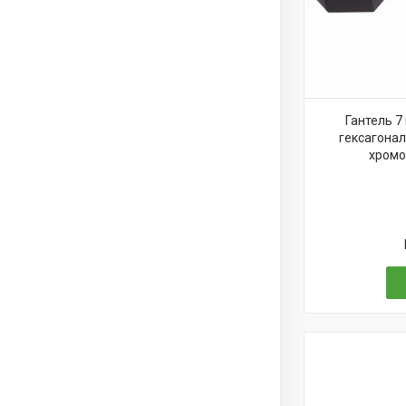
Гантель 7
гексагонал
хромов