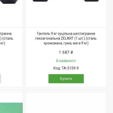
игранна
Гантель 9 кг суцільна шестигранна
) (сталь
гексагональна ZELART (1 шт.) (сталь
кг)
хромована, гума, вага 9 кг)
1 687 ₴
В наявності
TA-5159-9
Купити