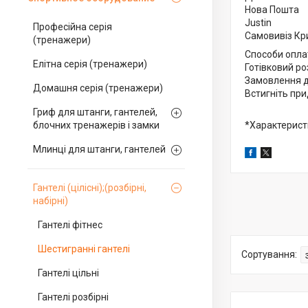
Нова Пошта
Justin
Професійна серія
Самовивіз Кр
(тренажери)
Способи опла
Елітна серія (тренажери)
Готівковий ро
Замовлення до
Домашня серія (тренажери)
Встигніть пр
Гриф для штанги, гантелей,
блочних тренажерів і замки
*Характерист
Млинці для штанги, гантелей
Гантелі (цілісні);(розбірні,
набірні)
Гантелі фітнес
Шестигранні гантелі
Гантелі цільні
Гантелі розбірні