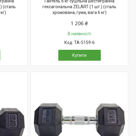
игранна
Гантель 6 кг суцільна шестигранна
) (сталь
гексагональна ZELART (1 шт.) (сталь
кг)
хромована, гума, вага 6 кг)
1 206 ₴
В наявності
TA-5159-6
Купити