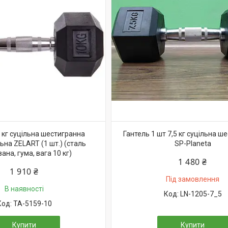
 кг суцільна шестигранна
Гантель 1 шт 7,5 кг суцільна ш
ьна ZELART (1 шт.) (сталь
SP-Planeta
ана, гума, вага 10 кг)
1 480 ₴
1 910 ₴
Під замовлення
В наявності
LN-1205-7_5
TA-5159-10
Купити
Купити