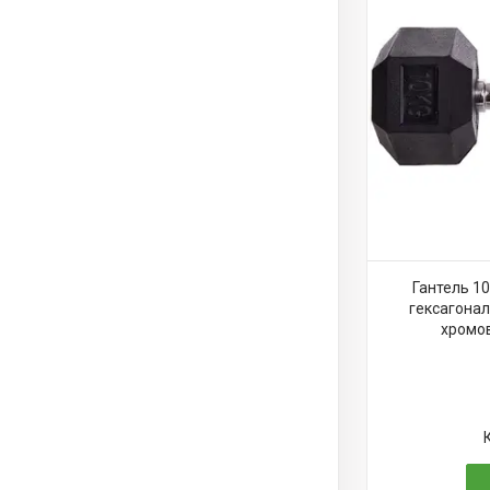
Гантель 10
гексагонал
хромов