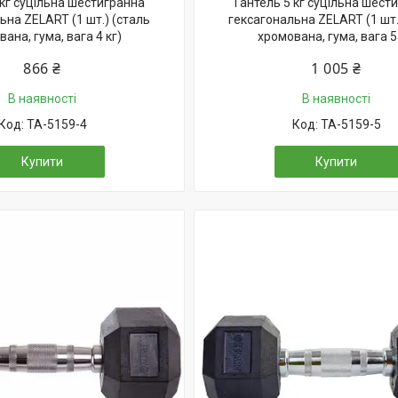
 кг суцільна шестигранна
Гантель 5 кг суцільна шест
ьна ZELART (1 шт.) (сталь
гексагональна ZELART (1 шт.
ана, гума, вага 4 кг)
хромована, гума, вага 5 
866 ₴
1 005 ₴
В наявності
В наявності
TA-5159-4
TA-5159-5
Купити
Купити