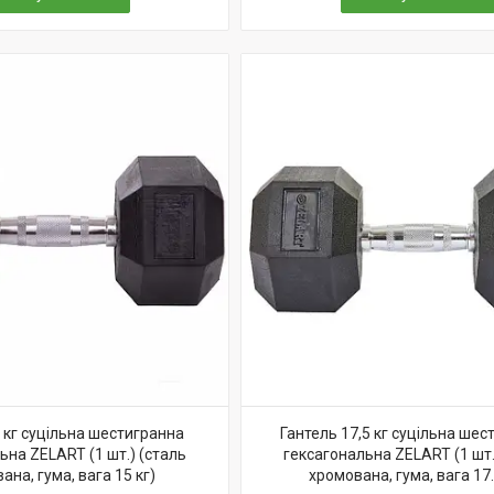
 кг суцільна шестигранна
Гантель 17,5 кг суцільна шес
ьна ZELART (1 шт.) (сталь
гексагональна ZELART (1 шт.
ана, гума, вага 15 кг)
хромована, гума, вага 17.