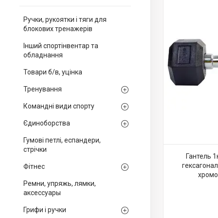
Ручки, рукоятки і тяги для
блокових тренажерів
Інший спортінвентар та
обладнання
Товари б/в, уцінка
Тренування
Командні види спорту
Єдиноборства
Гумові петлі, еспандери,
стрічки
Гантель 1
гексагонал
Фітнес
хромов
Ремни, упряжь, лямки,
аксессуары
Грифи і ручки