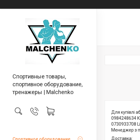
Спортивные товары,
спортивное оборудование,
тренажеры | Malchenko
Для купівлі 
0984248634 Ки
0730933708 Li
Менеджер з п
Доставка:
Спортивное оборудование