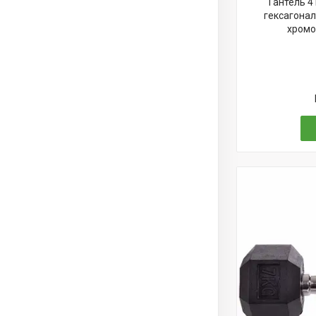
Гантель 4
гексагонал
хромов