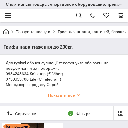
Спортивные товары, спортивное оборудование, тренажеры
Товари та послуги
Гриф для штанги, гантелей, блочних 
Грифи навантаження до 200кг.
Для купівлі або консультації телефонуйте або залиште
повідомлення за номерами:
0984248634 Київстар (Є Viber)
0730933708 Life (Є Telegram)
Менеджер з продажу Сергій
Доставка:
Показати все
Нова Пошта
Justin
Самовивіз Кривий Ріг
Сортування
0
Фільтри
Способи оплати:
Готівковий розрахунок, Безготівковий розрахунок
Топ продажів
Замовлення до 1000 грн. по повній передоплаті.