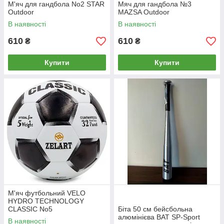
М'яч для гандбола No2 STAR
Мяч для гандбола №3
Outdoor
MAZSA Outdoor
В наявності
В наявності
610
610
₴
₴
Купити
Купити
М'яч футбольний VELO
HYDRO TECHNOLOGY
CLASSIC No5
Біта 50 см бейсбольна
алюмінієва BAT SP-Sport
В наявності