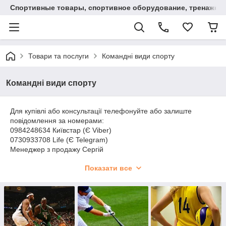
Спортивные товары, спортивное оборудование, тренажеры
Товари та послуги
Командні види спорту
Командні види спорту
Для купівлі або консультації телефонуйте або залиште
повідомлення за номерами:
0984248634 Київстар (Є Viber)
0730933708 Life (Є Telegram)
Менеджер з продажу Сергій
Доставка:
Показати все
Нова Пошта
Justin
Самовивіз Кривий Ріг
Способи оплати:
Готівковий розрахунок, Безготівковий розрахунок
Замовлення до 1000 грн. по повній передоплаті.