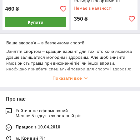
кольору в асортименті
460
Немає в наявності
₴
350
₴
Купити
Ваше здоров'я – в безпечному спорті!
Заняття спортом – кращий варіант для тих, хто хоче якомога
довше залишатися молодим і здоровим. Але щоб знизити
ймовірність травм при виконанні тієї чи іншої вправи,
необхідно придбати спеціальні товари для спорту і здоров'я:
бандажі і пояси для суглобів та корекції постави, захист для
Показати все
колін, зап'ястя, ліктя. Вони убезпечать людини і знизять ризик
пошкодження до мінімуму, а крім того, зроблять поставу
красивою, а фігуру – стрункою.
Про нас
Що купити? Каталог продукції для здоров'я
Рейтинг не сформований
Менше 5 відгуків за останній рік
На сайті нашого магазину можна купити будь-які товари для
здоров'я. Для вашої зручності вони розбиті на дві категорії:
Працює з 10.04.2010
«Для схуднення» і «Спортивна захист».
м. Кривий Ріг
товари для схуднення ви знайдете: