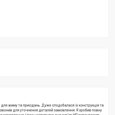
и для жиму та присідань. Дуже сподобалася їх конструкція та
звонив для уточнення деталей замовлення. Я зробив повну
ля замовлення. І вже наступного дня кур'єр НП вивантажив