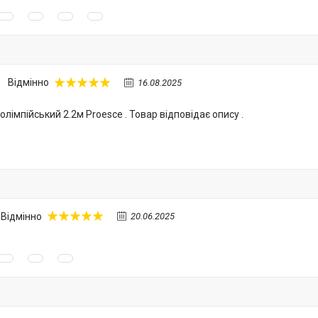
Відмінно
16.08.2025
лімпійський 2.2м Proesce . Товар відповідає опису .
Відмінно
20.06.2025