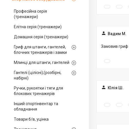
Професійна серія
(тренажери)
Елітна серія (тренажери)
Вадим М.
Домашня серія (тренажери)
Замовив гриф о
Гриф для штанги, гантелей,
блочних тренажерів і замки
Млинці для штанги, гантелей
Гантелі (цілісні);(розбірні,
набірні)
Юлія Ш.
Ручки, рукоятки і тяги для
блокових тренажерів
Інший спортінвентар та
обладнання
Товари б/в, уцінка