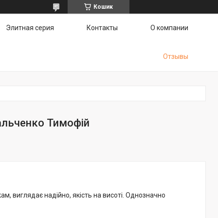
Кошик
Элитная серия
Контакты
О компании
Отзывы
альченко Тимофій
м, виглядає надійно, якість на висоті. Однозначно