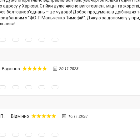
 адресу у Харкові. Стійки дуже якісно виготовлені, міцні та жорст
 без болтових з'єднань – це чудово! Добре продумана в дрібницях 
ридбанням у "ФО-П Мальченко Тимофій". Дякую за допомогу у при
льника!
Відмінно
20.11.2023
 П.
Відмінно
16.11.2023