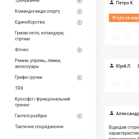
Тренування
Петро К.
Командні види спорту
Угода на мар
Єдиноборства
Гумові петлі, еспандери,
стрічки
Фітнес
Ремни, упряжь, лямки,
Юрій Л.
аксессуары
Грифи і ручки
TRX
Кроссфіт і функціональний
тренінг
Александр
Гантелі розбірні
Тактичне спорядження
Відвідав сторі
характеристик
передоплату. 