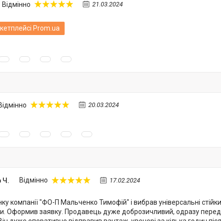
Відмінно
21.03.2024
кетплейсі Prom.ua
Відмінно
20.03.2024
 Ч.
Відмінно
17.02.2024
нку компанії "ФО-П Мальченко Тимофій" і вибрав універсальні стійк
и. Оформив заявку. Продавець дуже доброзичливий, одразу перед
Він дуже оперативно відправив вантаж, увечері за кілька годин піс