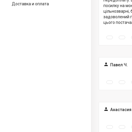
Доставка и оплата
посилку на мою
цільнозварні,
задоволений п
цього постача
Павел Ч.
Анастасия