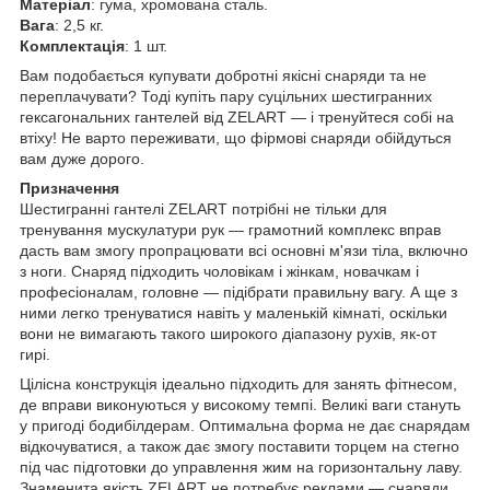
Матеріал
: гума, хромована сталь.
Вага
: 2,5 кг.
Комплектація
: 1 шт.
Вам подобається купувати добротні якісні снаряди та не
переплачувати? Тоді купіть пару суцільних шестигранних
гексагональних гантелей від ZELART — і тренуйтеся собі на
втіху! Не варто переживати, що фірмові снаряди обійдуться
вам дуже дорого.
Призначення
Шестигранні гантелі ZELART потрібні не тільки для
тренування мускулатури рук — грамотний комплекс вправ
дасть вам змогу пропрацювати всі основні м'язи тіла, включно
з ноги. Снаряд підходить чоловікам і жінкам, новачкам і
професіоналам, головне — підібрати правильну вагу. А ще з
ними легко тренуватися навіть у маленькій кімнаті, оскільки
вони не вимагають такого широкого діапазону рухів, як-от
гирі.
Цілісна конструкція ідеально підходить для занять фітнесом,
де вправи виконуються у високому темпі. Великі ваги стануть
у пригоді бодибілдерам. Оптимальна форма не дає снарядам
відкочуватися, а також дає змогу поставити торцем на стегно
під час підготовки до управлення жим на горизонтальну лаву.
Знаменита якість ZELART не потребує реклами — снаряди