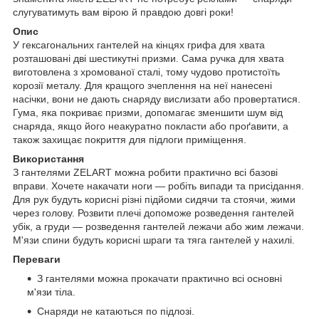
слугуватимуть вам вірою й правдою довгі роки!
Опис
У гексагональних гантелей на кінцях грифа для хвата
розташовані дві шестикутні призми. Сама ручка для хвата
виготовлена з хромованої сталі, тому чудово протистоїть
корозії металу. Для кращого зчеплення на неї нанесені
насічки, вони не дають снаряду вислизати або провертатися.
Гума, яка покриває призми, допомагає зменшити шум від
снаряда, якщо його неакуратно покласти або проґавити, а
також захищає покриття для підлоги приміщення.
Використання
З гантелями ZELART можна робити практично всі базові
вправи. Хочете накачати ноги — робіть випади та присідання.
Для рук будуть корисні різні підйоми сидячи та стоячи, жими
через голову. Розвити плечі допоможе розведення гантелей
убік, а груди — розведення гантелей лежачи або жим лежачи.
М'язи спини будуть корисні шраги та тяга гантелей у нахилі.
Переваги
З гантелями можна прокачати практично всі основні
м'язи тіла.
Снаряди не катаються по підлозі.