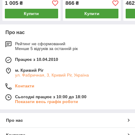
шт.) (сталь хромована,
шт.) (сталь хромована,
шт.)
1 005
866
462
₴
₴
гума, вага 5 кг)
гума, вага 4 кг)
гума,
Купити
Купити
Про нас
Рейтинг не сформований
Менше 5 відгуків за останній рік
Працює з 10.04.2010
м. Кривий Ріг
ул. Фабричная, 3, Кривий Ріг, Україна
Контакти
Сьогодні працює з 10:00 до 18:00
Показати весь графік роботи
Про нас