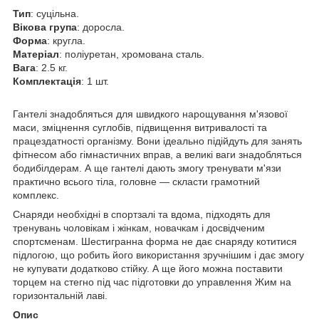
Тип
: суцільна.
Вікова група
: доросла.
Форма
: кругла.
Матеріал
: поліуретан, хромована сталь.
Вага
: 2.5 кг.
Комплектація
: 1 шт.
Гантелі знадобляться для швидкого нарощування м'язової
маси, зміцнення суглобів, підвищення витривалості та
працездатності організму. Вони ідеально підійдуть для занять
фітнесом або гімнастичних вправ, а великі ваги знадобляться
бодибілдерам. А ще гантелі дають змогу тренувати м'язи
практично всього тіла, головне — скласти грамотний
комплекс.
Снаряди необхідні в спортзалі та вдома, підходять для
тренувань чоловікам і жінкам, новачкам і досвідченим
спортсменам. Шестигранна форма не дає снаряду котитися
підлогою, що робить його використання зручнішим і дає змогу
не купувати додатково стійку. А ще його можна поставити
торцем на стегно під час підготовки до управлення Жим на
горизонтальній лаві.
Опис