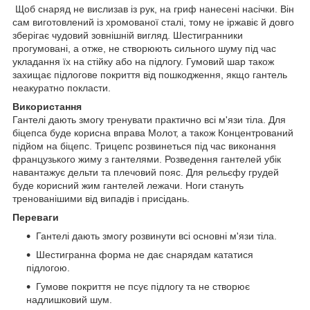
Щоб снаряд не вислизав із рук, на гриф нанесені насічки. Він
сам виготовлений із хромованої сталі, тому не іржавіє й довго
зберігає чудовий зовнішній вигляд. Шестигранники
прогумовані, а отже, не створюють сильного шуму під час
укладання їх на стійку або на підлогу. Гумовий шар також
захищає підлогове покриття від пошкодження, якщо гантель
неакуратно покласти.
Використання
Гантелі дають змогу тренувати практично всі м'язи тіла. Для
біцепса буде корисна вправа Молот, а також Концентрований
підйом на біцепс. Трицепс розвинеться під час виконання
французького жиму з гантелями. Розведення гантелей убік
навантажує дельти та плечовий пояс. Для рельєфу грудей
буде корисний жим гантелей лежачи. Ноги стануть
тренованішими від випадів і присідань.
Переваги
Гантелі дають змогу розвинути всі основні м'язи тіла.
Шестигранна форма не дає снарядам кататися
підлогою.
Гумове покриття не псує підлогу та не створює
надлишковий шум.