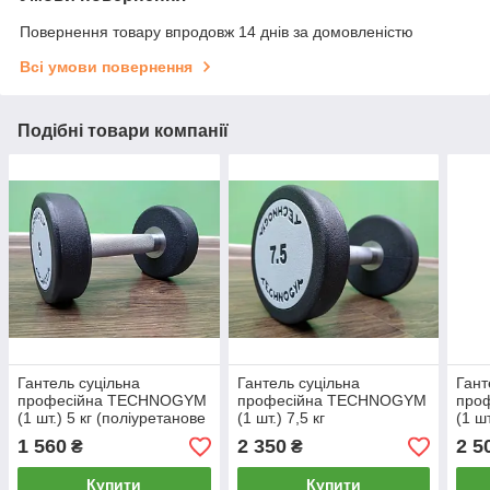
Повернення товару впродовж 14 днів за домовленістю
Всі умови повернення
Подібні товари компанії
Гантель суцільна
Гантель суцільна
Гант
професійна TECHNOGYM
професійна TECHNOGYM
про
(1 шт.) 5 кг (поліуретанове
(1 шт.) 7,5 кг
(1 шт
покриття, вага 5 кг)
(поліуретанове покриття,
(пол
1 560
2 350
2 5
₴
₴
вага 7,5 кг)
вага
Купити
Купити