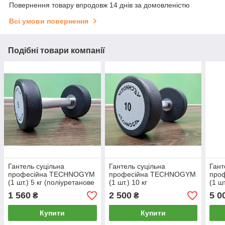
Повернення товару впродовж 14 днів за домовленістю
Всі умови повернення
Подібні товари компанії
Гантель суцільна
Гантель суцільна
Гант
професійна TECHNOGYM
професійна TECHNOGYM
про
(1 шт.) 5 кг (поліуретанове
(1 шт.) 10 кг
(1 шт
покриття, вага 5 кг)
(поліуретанове покриття,
(пол
1 560
2 500
5 0
₴
₴
вага 10 кг)
вага
Купити
Купити