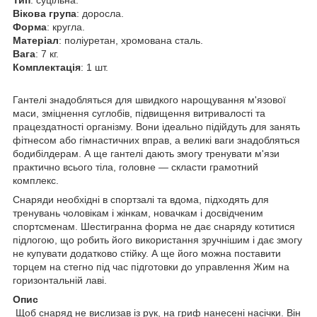
Вікова група
: доросла.
Форма
: кругла.
Матеріал
: поліуретан, хромована сталь.
Вага
: 7 кг.
Комплектація
: 1 шт.
Гантелі знадобляться для швидкого нарощування м'язової
маси, зміцнення суглобів, підвищення витривалості та
працездатності організму. Вони ідеально підійдуть для занять
фітнесом або гімнастичних вправ, а великі ваги знадобляться
бодибілдерам. А ще гантелі дають змогу тренувати м'язи
практично всього тіла, головне — скласти грамотний
комплекс.
Снаряди необхідні в спортзалі та вдома, підходять для
тренувань чоловікам і жінкам, новачкам і досвідченим
спортсменам. Шестигранна форма не дає снаряду котитися
підлогою, що робить його використання зручнішим і дає змогу
не купувати додатково стійку. А ще його можна поставити
торцем на стегно під час підготовки до управлення Жим на
горизонтальній лаві.
Опис
Щоб снаряд не вислизав із рук, на гриф нанесені насічки. Він