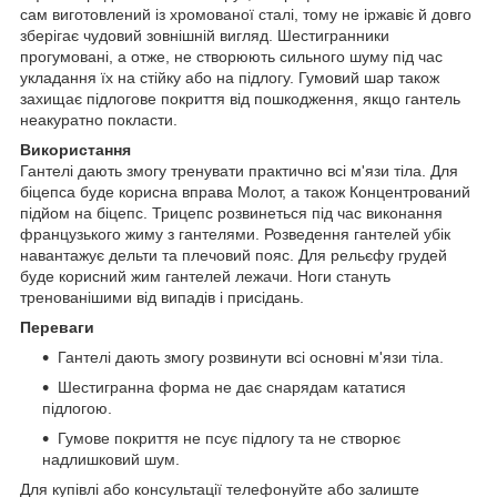
сам виготовлений із хромованої сталі, тому не іржавіє й довго
зберігає чудовий зовнішній вигляд. Шестигранники
прогумовані, а отже, не створюють сильного шуму під час
укладання їх на стійку або на підлогу. Гумовий шар також
захищає підлогове покриття від пошкодження, якщо гантель
неакуратно покласти.
Використання
Гантелі дають змогу тренувати практично всі м'язи тіла. Для
біцепса буде корисна вправа Молот, а також Концентрований
підйом на біцепс. Трицепс розвинеться під час виконання
французького жиму з гантелями. Розведення гантелей убік
навантажує дельти та плечовий пояс. Для рельєфу грудей
буде корисний жим гантелей лежачи. Ноги стануть
тренованішими від випадів і присідань.
Переваги
Гантелі дають змогу розвинути всі основні м'язи тіла.
Шестигранна форма не дає снарядам кататися
підлогою.
Гумове покриття не псує підлогу та не створює
надлишковий шум.
Для купівлі або консультації телефонуйте або залиште