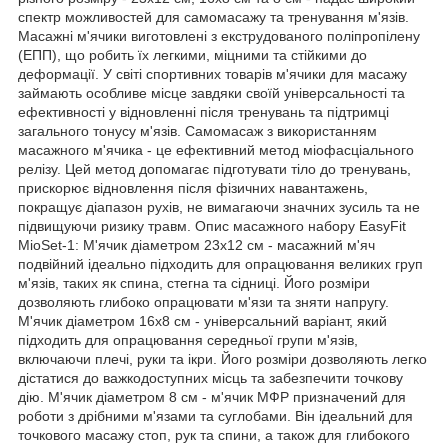
спектр можливостей для самомасажу та тренування м'язів.
Масажні м'ячики виготовлені з екструдованого поліпропілену
(ЕПП), що робить їх легкими, міцними та стійкими до
деформації. У світі спортивних товарів м'ячики для масажу
займають особливе місце завдяки своїй універсальності та
ефективності у відновленні після тренувань та підтримці
загального тонусу м'язів. Самомасаж з використанням
масажного м'ячика - це ефективний метод міофасціального
релізу. Цей метод допомагає підготувати тіло до тренувань,
прискорює відновлення після фізичних навантажень,
покращує діапазон рухів, не вимагаючи значних зусиль та не
підвищуючи ризику травм. Опис масажного набору EasyFit
MioSet-1: М'ячик діаметром 23х12 см - масажний м'яч
подвійний ідеально підходить для опрацювання великих груп
м'язів, таких як спина, стегна та сідниці. Його розміри
дозволяють глибоко опрацювати м'язи та зняти напругу.
М'ячик діаметром 16х8 см - універсальний варіант, який
підходить для опрацювання середньої групи м'язів,
включаючи плечі, руки та ікри. Його розміри дозволяють легко
дістатися до важкодоступних місць та забезпечити точкову
дію. М'ячик діаметром 8 см - м'ячик МФР призначений для
роботи з дрібними м'язами та суглобами. Він ідеальний для
точкового масажу стоп, рук та спини, а також для глибокого