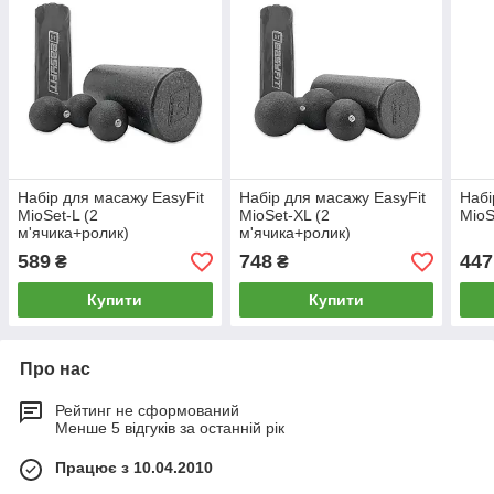
Набір для масажу EasyFit
Набір для масажу EasyFit
Набі
MioSet-L (2
MioSet-XL (2
MioS
м'ячика+ролик)
м'ячика+ролик)
589
748
447
₴
₴
Купити
Купити
Про нас
Рейтинг не сформований
Менше 5 відгуків за останній рік
Працює з 10.04.2010