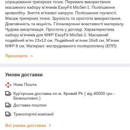
опрацювання тригерних точок. Переваги використання
масажного набору м'ячиків EasyFit MioSet-1: Поліпшення
кровообігу. Зняття м'язової напруги. Поліпшення гнучкості.
Масаж тригерних точок. Зручність та простота використання.
Довговічність та міцність. Гіпоалергенні властивості матеріалу.
Чудова амортизація. Простота у догляді. Характеристика
набору м'ячиків для МФР EasyFit MioSet-1: Масажний
подвійний м'яч 23х12 см; Подвійний м'ячик 16х8 см; М'ячик
МФР 8 см; Матеріал: екструдованого поліпропілену (ЕПП)
Приховати
Умови доставки
Нова Пошта
Кур'єрська доставка по м. Кривий Ріг ( від 40000 грн -
Безкоштовно )
Доставка поштою
Транспортні компанії
Всі умови доставки