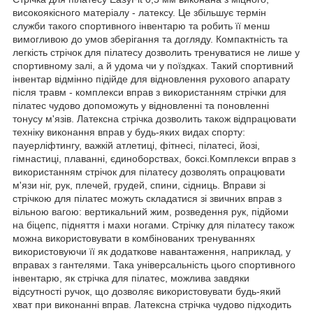
високоякісного матеріалу - латексу. Це збільшує термін
служби такого спортивного інвентарю та робить її менш
вимогливою до умов зберігання та догляду. Компактність та
легкість стрічок для пілатесу дозволить тренуватися не лише у
спортивному залі, а й удома чи у поїздках. Такий спортивний
інвентар відмінно підійде для відновлення рухового апарату
після травм - комплекси вправ з використанням стрічки для
пілатес чудово допоможуть у відновленні та поновленні
тонусу м'язів. Латексна стрічка дозволить також відпрацювати
техніку виконання вправ у будь-яких видах спорту:
пауерліфтингу, важкій атлетиці, фітнесі, пілатесі, йозі,
гімнастиці, плаванні, єдиноборствах, боксі.Комплекси вправ з
використанням стрічок для пілатесу дозволять опрацювати
м'язи ніг, рук, плечей, грудей, спини, сідниць. Вправи зі
стрічкою для пілатес можуть складатися зі звичних вправ з
вільною вагою: вертикальний жим, розведення рук, підйоми
на біцепс, підняття і махи ногами. Стрічку для пілатесу також
можна використовувати в комбінованих тренуваннях
використовуючи її як додаткове навантаження, наприклад, у
вправах з гантелями. Така універсальність цього спортивного
інвентарю, як стрічка для пілатес, можлива завдяки
відсутності ручок, що дозволяє використовувати будь-який
хват при виконанні вправ. Латексна стрічка чудово підходить