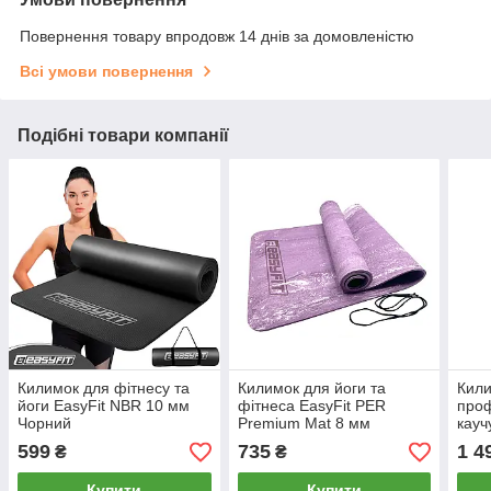
Повернення товару впродовж 14 днів за домовленістю
Всі умови повернення
Подібні товари компанії
Килимок для фітнесу та
Килимок для йоги та
Кили
йоги EasyFit NBR 10 мм
фітнеса EasyFit PER
проф
Чорний
Premium Mat 8 мм
кауч
Фіолетовий
599
735
1 4
₴
₴
Купити
Купити