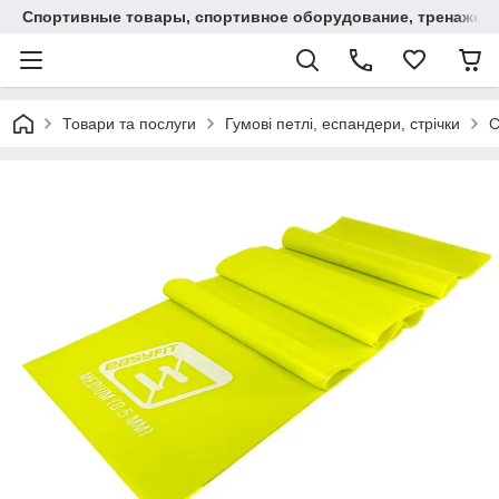
Спортивные товары, спортивное оборудование, тренажеры
Товари та послуги
Гумові петлі, еспандери, стрічки
С