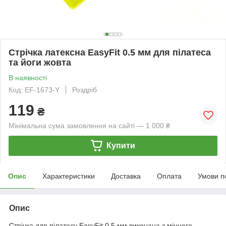
Стрічка латексна EasyFit 0.5 мм для пілатеса
та йоги жовта
В наявності
Код: EF-1673-Y
Роздріб
119
₴
Мінімальна сума замовлення на сайті — 1 000 ₴
Купити
Опис
Характеристики
Доставка
Оплата
Умови п
Опис
Стрічка для пілатесу EasyFit 0,5 мм виконана з міцного,