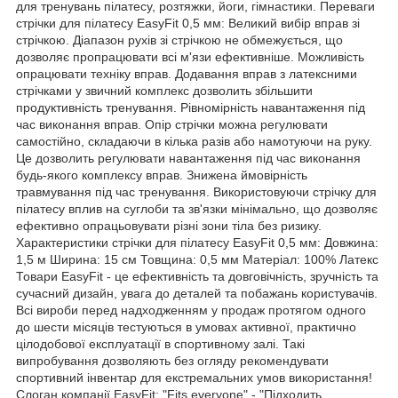
для тренувань пілатесу, розтяжки, йоги, гімнастики. Переваги
стрічки для пілатесу EasyFit 0,5 мм: Великий вибір вправ зі
стрічкою. Діапазон рухів зі стрічкою не обмежується, що
дозволяє пропрацювати всі м'язи ефективніше. Можливість
опрацювати техніку вправ. Додавання вправ з латексними
стрічками у звичний комплекс дозволить збільшити
продуктивність тренування. Рівномірність навантаження під
час виконання вправ. Опір стрічки можна регулювати
самостійно, складаючи в кілька разів або намотуючи на руку.
Це дозволить регулювати навантаження під час виконання
будь-якого комплексу вправ. Знижена ймовірність
травмування під час тренування. Використовуючи стрічку для
пілатесу вплив на суглоби та зв'язки мінімально, що дозволяє
ефективно опрацьовувати різні зони тіла без ризику.
Характеристики стрічки для пілатесу EasyFit 0,5 мм: Довжина:
1,5 м Ширина: 15 см Товщина: 0,5 мм Матеріал: 100% Латекс
Товари EasyFit - це ефективність та довговічність, зручність та
сучасний дизайн, увага до деталей та побажань користувачів.
Всі вироби перед надходженням у продаж протягом одного
до шести місяців тестуються в умовах активної, практично
цілодобової експлуатації в спортивному залі. Такі
випробування дозволяють без огляду рекомендувати
спортивний інвентар для екстремальних умов використання!
Слоган компанії EasyFit: "Fits everyone" - "Підходить