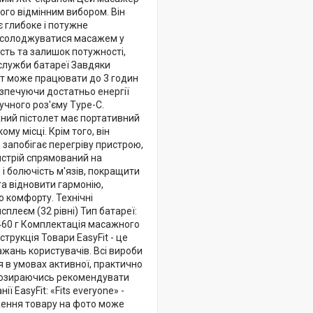
ого відмінним вибором. Він
 глибоке і потужне
насолоджуватися масажем у
сть та залишок потужності,
служби батареї Завдяки
ет може працювати до 3 годин
езпечуючи достатньо енергії
чного роз'єму Type-C.
ний пістолет має портативний
му місці. Крім того, він
 запобігає перегріву пристрою,
истрій спрямований на
і болючість м'язів, покращити
та відновити гармонію,
 комфорту. Технічні
сплеєм (32 рівні) Тип батареї:
 460 г Комплектація масажного
трукція Товари EasyFit - це
бажань користувачів. Всі вироби
 в умовах активної, практично
не озираючись рекомендувати
 EasyFit: «Fits everyone» -
аження товару на фото може