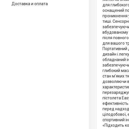
Доставка и оплата
для глибокого
оснащений по
проникнення 
тиші. Сенсорн
забезпечуючи
вбудованому 
після повного
для вашого т
Портативний 
дизайн і легк
обладнаний ін
забезпечуючи
глибокий маса
стан м'яких т
дозволяючи в
характеристик
перезаряджува
пістолета Eas
ефективність 
перед надход
цілодобової,
спортивний ін
«Підходить ко