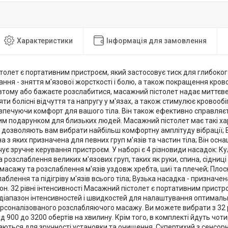
Характеристики
Інформація для замовлення
олет є портативним пристроєм, який застосовує тиск для глибокого
ння - зняття м'язової жорсткості і болю, а також покращення крово
втому або бажаєте розслабитися, масажний пістолет надає миттєве
ти болісні відчуття та напругу у м'язах, а також стимулює кровооб
зпечуючи комфорт для вашого тіла. Він також ефективно справляєть
им подарунком для близьких людей. Масажний пістолет має такі ха
і дозволяють вам вибрати найбільш комфортну амплітуду вібрації; 
а з яких призначена для певних груп м'язів та частин тіла; Він о
ує зручне керування пристроєм. У наборі є 4 різновиди насадок: К
 розслаблення великих м'язових груп, таких як руки, спина, сідниці 
масажу та розслаблення м'язів уздовж хребта, шиї та плечей; Плос
аблення та підігріву м'язів всього тіла; Вузька насадка - признач
н. 32 рівні інтенсивності Масажний пістолет є портативним прист
діапазон інтенсивностей і швидкостей для налаштування оптимально
соналізованого розслабляючого масажу. Ви можете вибрати з 32 рів
д 900 до 3200 обертів на хвилину. Крім того, в комплекті йдуть чот
імаються для зручності установки та очищення. Супертихий з сенс