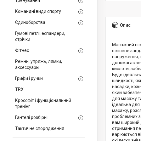
Тренування
Командні види спорту
Єдиноборства
Опис
Гумові петлі, еспандери,
стрічки
Масажний піст
Фітнес
основне завда
напруження, 
Ремни, упряжь, лямки,
допомагає зня
аксессуары
кислоти, забе
Буде ідеальн
Грифи і ручки
швидкості, як
насадки, кожн
TRX
який забезпеч
для масажу та
Кроссфіт і функціональний
ідеальна для 
тренінг
масажу, розсл
проблемних зо
Гантелі розбірні
вам широкий 
Тактичне спорядження
отримання пер
варіюються ві
які легко зн