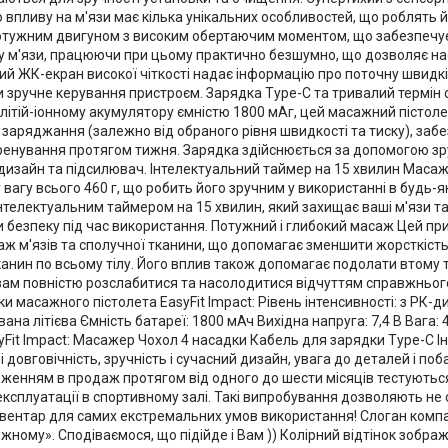
 впливу на м'язи має кілька унікальних особливостей, що роблять й
тужним двигуном з високим обертаючим моментом, що забезпечує
у м'язи, працюючи при цьому практично безшумно, що дозволяє 
ий ЖК-екран високої чіткості надає інформацію про поточну швидкі
 зручне керування пристроєм. Зарядка Type-C та тривалий термін 
літій-іонному акумулятору ємністю 1800 мАг, цей масажний пістол
 заряджання (залежно від обраного рівня швидкості та тиску), заб
ренування протягом тижня. Зарядка здійснюється за допомогою зру
дизайн та підсилювач. Інтелектуальний таймер на 15 хвилин Масаж
у вагу всього 460 г, що робить його зручним у використанні в будь-яко
телектуальним таймером на 15 хвилин, який захищає ваші м'язи та
 безпеку під час використання. Потужний і глибокий масаж Цей пр
ж м'язів та сполучної тканини, що допомагає зменшити жорсткість 
канин по всьому тілу. Його вплив також допомагає подолати втому 
ам повністю розслабитися та насолодитися відчуттям справжнього
и масажного пістолета EasyFit Іmpact: Рівень інтенсивності: з РК-ди
на літієва Ємність батареї: 1800 мАч Вихідна напруга: 7,4 В Вага:
yFit Іmpact: Масажер Чохол 4 насадки Кабель для зарядки Type-C Інс
і довговічність, зручність і сучасний дизайн, увага до деталей і по
женням в продаж протягом від одного до шести місяців тестуються
 експлуатації в спортивному залі. Такі випробування дозволяють 
вентар для самих екстремальних умов використання! Слоган компанії
жному». Сподіваємося, що підійде і Вам )) Колірний відтінок зобр