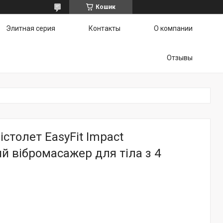
Кошик
Элитная серия
Контакты
О компании
Отзывы
столет EasyFit Іmpact
й вібромасажер для тіла з 4