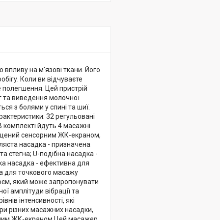
 впливу на м'язові ткани. Його
обігу. Коли ви відчуваєте
 полегшення. Цей пристрій
іг та виведення молочної
ся з болями у спині та шиї.
рактеристики: 32 регульовані
В комплекті йдуть 4 масажні
снащений сенсорним ЖК-екраном,
уляста насадка - призначена
та стегна; U-подібна насадка -
ка насадка - ефективна для
ена для точкового масажу
роєм, який може запропонувати
ї амплітуди вібрації та
нів інтенсивності, які
ири різних масажних насадки,
орним ЖК-екраном Цей масажер