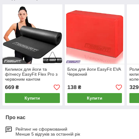
Килимок для йоги та
Блок для йоги EasyFit EVA
Роли
фітнесу EasyFit Flex Pro з
Червоний
кили
червоним кантом
коле
669
138
329
₴
₴
Купити
Купити
Про нас
Рейтинг не сформований
Менше 5 відгуків за останній рік