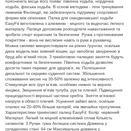
пояснюють місце його появи: північна ходьба, нордична
ходьба, фінська ходьба. В основі методики - літні тренування
лижників Фінляндії, які забезпечують підтримку спортивної
форми між сезонами. Палка для скандинавської ходьби
EasyFit виготовлена з алюмінію - міцного та водночас легкого
матеріалу. Палиця допоможе розподілити навантаження та
зробити спорт корисним та безпечним. Ручка з протиковзним
покриттям - вона не вислизне навіть із руки в рукавичці.
Можна сміливо використовувати на різних ґрунтах, оскільки
дана модель має знімний кошик, що запобігає зануренню в
бруд або м'який пісок. З трекінговою палицею заняття будуть
комфортними та безпечними. Північна ходьба дозволяє
досягти таких переваг для здоров'я, як: Поліпшення
дихальної та серцево-судинної систем. Збільшення
споживання кисню на 30-50% залежно від інтенсивності.
Стимуляція всіх груп м'язів, особливо нижніх та верхніх
кінцівок. Зміцнення м'язів тулуба, рук та плечей. Підвищення
працездатності верхньої частини хребта. Зняття м'язової
напруги в області плечей. Усунення зайвої ваги, оскільки
спалює на 20-40% більше калорій, ніж звичайна прогулянка.
Характеристики трекінгової палиці EasyFit: Колір: червоний
Матеріал: Легкий та міцний алюмінієвий сплав Кількість
сегментів: 3 Ручки: гума Антишок-система Довжина у
складеному стані: 64 см Максимальна довжина у