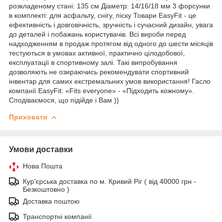
розкладеному стані: 135 см Діаметр: 14/16/18 мм 3 форсунки
в комплекті: для асфальту, снігу, піску Товари EasyFit - це
ефективність і довговічність, зручність і сучасний дизайн, увага
до деталей і побажань користувачів. Всі вироби перед
надходженням в продаж протягом від одного до шести місяців
тестуються в умовах активної, практично цілодобової,
експлуатації в спортивному залі. Такі випробування
дозволяють не озираючись рекомендувати спортивний
інвентар для самих екстремальних умов використання! Гасло
компанії EasyFit: «Fits everyone» - «Підходить кожному».
Сподіваємося, що підійде і Вам ))
Приховати
Умови доставки
Нова Пошта
Кур'єрська доставка по м. Кривий Ріг ( від 40000 грн -
Безкоштовно )
Доставка поштою
Транспортні компанії