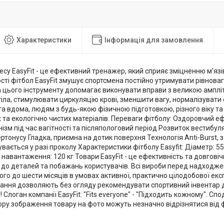
Характеристики
Інформація для замовлення
есу EasyFit - це ефективний тренажер, який сприяє зміцненню м'язів
ості фітбол EasyFit змушує спортсмена постійно утримувати рівнова
 цього інструменту допомагає виконувати вправи з великою амплі
тіла, стимулювати циркуляцію крові, зменшити вагу, нормалізувати
 та вдома, людям з будь-якою фізичною підготовкою, різного віку та 
 та екологічно чистих матеріалів. Переваги фітболу: Оздоровчий еф
ізм під час вагітності та післяпологовий період Розвиток вестибу
ертонусу Гладка, приємна на дотик поверхня Технологія Anti-Burst, з
увається у разі проколу Характеристики фітболу Easyfit: Діаметр: 55
авантаження: 120 кг Товари EasyFit - це ефективність та довговічн
а до деталей та побажань користувачів. Всі вироби перед надходж
го до шести місяців в умовах активної, практично цілодобової експ
вання дозволяють без огляду рекомендувати спортивний інвентар
Слоган компанії EasyFit: "Fits everyone" - "Підходить кожному". Спод
ьору зображення товару на фото можуть незначно відрізнятися від 