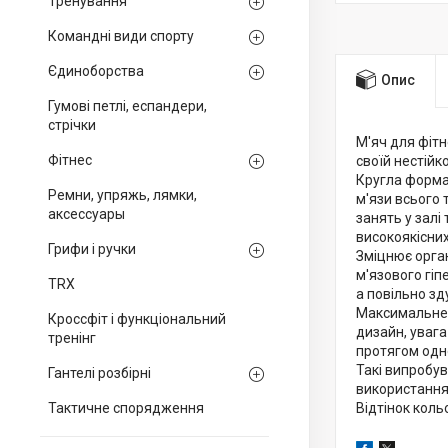
Тренування
Командні види спорту
Єдиноборства
Опис
Гумові петлі, еспандери,
стрічки
М'яч для фітн
Фітнес
своїй нестійк
Кругла форма
Ремни, упряжь, лямки,
м'язи всього 
аксессуары
занять у залі
високоякісних
Грифи і ручки
Зміцнює орган
м'язового гіп
TRX
а повільно зд
Максимальне н
Кроссфіт і функціональний
дизайн, уваг
тренінг
протягом одно
Такі випробу
Гантелі розбірні
використання! 
Тактичне спорядження
Відтінок кол