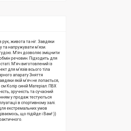
 рук, живота та ніг. Завдяки
гу та напружувати м'язи.
тудою. М'яч дозволяє зміцнити
 обмін речовин. Підходить для
статі. М'яч виготовлений із
ект для м'язів всього тіла
лярного апарату Зняття
авдяки якій м'яч не лопається,
 см Колір синій Матеріал: ПВХ
ість, зручність та сучасний
енням у продаж тестуються
луатації в спортивному залі.
 для екстремальних умов
іваємось, що підійде і Вам! ))
фактичного.