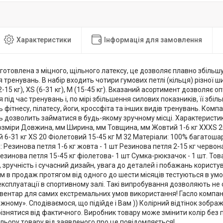
Характеристики
Інформація для замовлення
готовлена з міцного, щільного латексу, це дозволяє плавно збільш
 тренувань. В набір входить чотири гумових петлі (кільця) різної ш
(2-15 кг), XS (6-31 кг), M (15-45 кг). Вказаний асортимент дозволяє 
під час тренувань і, по мірі збільшення силових показників, її збі
 фітнесу, пілатесу, йоги, кроссфіта та інших видів тренувань. Комп
 дозволить займатися в будь-якому зручному місці. Характеристики:
озміри Довжина, мм Ширина, мм Товщина, мм Жовтий 1-6 кг XXXS 208
 6-31 кг XS 20 Фіолетовий 15-45 кг M 32 Матеріали: 100% багатош
 Резинова петля 1-6 кг жовта - 1 шт Резинова петля 2-15 кг червона
Резинова петля 15-45 кг фіолетова- 1 шт Сумка-рюкзачок - 1 шт. Това
, зручність і сучасний дизайн, увага до деталей і побажань користу
 в продаж протягом від одного до шести місяців тестуються в умо
 експлуатації в спортивному залі. Такі випробування дозволяють 
вентар для самих екстремальних умов використання! Гасло компанії E
жному». Сподіваємося, що підійде і Вам )) Колірний відтінок зобр
ізнятися від фактичного. Виробник товару може змінити колір без
ольору товару від заявленого про це повідомляється!