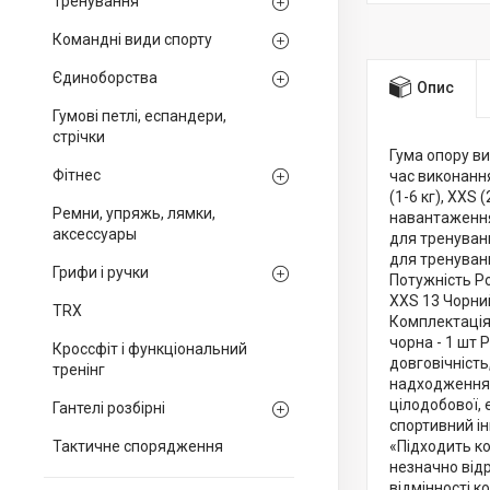
Тренування
Командні види спорту
Єдиноборства
Опис
Гумові петлі, еспандери,
стрічки
Гума опору ви
Фітнес
час виконання
(1-6 кг), XXS 
Ремни, упряжь, лямки,
навантаження 
аксессуары
для тренувань
для тренувань
Грифи і ручки
Потужність Р
XXS 13 Чорний
TRX
Комплектація:
чорна - 1 шт 
Кроссфіт і функціональний
довговічність
тренінг
надходженням
цілодобової,
Гантелі розбірні
спортивний ін
Тактичне спорядження
«Підходить ко
незначно відр
відмінності к