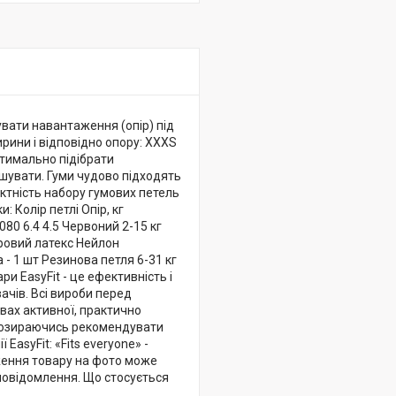
увати навантаження (опір) під
ирини і відповідно опору: XXXS
оптимально підібрати
льшувати. Гуми чудово підходять
актність набору гумових петель
 Колір петлі Опір, кг
0 6.4 4.5 Червоний 2-15 кг
аровий латекс Нейлон
 - 1 шт Резинова петля 6-31 кг
ри EasyFit - це ефективність і
вачів. Всі вироби перед
вах активної, практично
не озираючись рекомендувати
asyFit: «Fits everyone» -
аження товару на фото може
 повідомлення. Що стосується