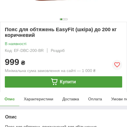
Пояс для обтяжень EasyFit (шкіра) до 200 кг
коричневий
В наявності
Код: EF-DBC-200-BR
Роздріб
999
₴
Мінімальна сума замовлення на сайті — 1 000 ₴
Купити
Опис
Характеристики
Доставка
Оплата
Умови п
Опис
Пояс для обтяжень призначений для збільшення