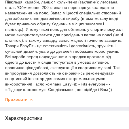
Півкільця, карабін, ланцюг, хольнітени (заклепки): легована
сталь *Обмеження 200 кг значно перевершує стандартне
навантаження на пояс. Запас міцності спеціально створений
для забезпечення довговічності виробу (втома металу іноді
буває причиною обриву з'єднань в місцях заклепок і
півкілець). У тому числі пояс для обтяжень у спортивному залі
може використовуватися для присідань з вагою на поясі (не зі
штангою), в такому випадку запас міцності точно не завадить.
Товари EasyFit - це ефективність і довговічність, зручність і
сучасний дизайн, увага до деталей і побажань користувачів.
Всі вироби перед надходженням в продаж протягом від
одного до шести місяців тестуються в умовах активної,
практично цілодобової, експлуатації в спортивному залі. Такі
випробування дозволяють не озираючись рекомендувати
спортивний інвентар для самих екстремальних умов
використання! Гасло компанії EasyFit: «Fits everyone» -
«Підходить кожному». Сподіваємося, що підійде і Вам ))
Приховати
Характеристики