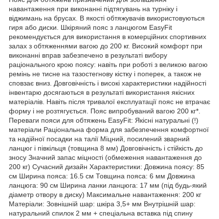
навантаження при виконанні підтягувань на турніку і
віджимань на брусах. В якості обтяжувачів використовуються
гиря або диски. Шкіряний пояс з ланцюгом EasyFit
рекомендується для використання в комерційних спортивних
залах з обтяженнями вагою до 200 кг. Високий комфорт при
виконанні вправ забезпечено в результаті вибору
раціонального крою поясу: навіть при роботі з великою вагою
ремінь не тисне на тазостегнову кістку і поперек, а також не
сповзає вниз. Довговічність і високі характеристики надійності
інвентарю досягаються в результаті використання якісних
матеріалів. Навіть після тривалої експлуатації пояс не втрачає
форму і не розтягується. Пояс випробуваний вагою 200 кг*.
Переваги пояси для обтяжень EasyFit: Якісні натуральні (!)
матеріали Раціональна форма для забезпечення комфортної
та надійної посадки на талії Міцний, посилений зварний
ланцюг і півкільця (товщина 8 мм) Довговічність і стійкість до
зносу Значний запас міцності (обмеження навантаження до
200 кг) Сучасний дизайн Характеристики: Довжина поясу: 85
см Ширина пояса: 16.5 см Товщина пояса: 6 мм Довжина
ланцюга: 90 см Ширина ланки ланцюга: 17 мм (під будь-який
діаметр отвору в диску) Максимальне навантаження: 200 кг
Матеріали: Зовнішній шар: шкіра 3,5+ мм Внутрішній шар:
натуральний спилок 2 мм + спеціальна вставка під спину