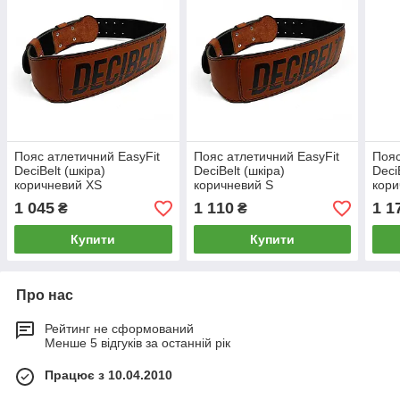
Пояс атлетичний EasyFit
Пояс атлетичний EasyFit
Пояс
DeciBelt (шкіра)
DeciBelt (шкіра)
Deci
коричневий XS
коричневий S
кори
1 045
1 110
1 1
₴
₴
Купити
Купити
Про нас
Рейтинг не сформований
Менше 5 відгуків за останній рік
Працює з 10.04.2010