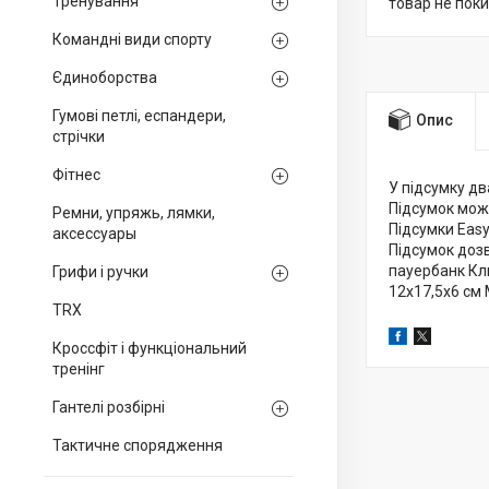
Тренування
товар не пок
Командні види спорту
Єдиноборства
Гумові петлі, еспандери,
Опис
стрічки
Фітнес
У підсумку дв
Підсумок може
Ремни, упряжь, лямки,
Підсумки Easy
аксессуары
Підсумок дозв
пауербанк Кл
Грифи і ручки
12х17,5х6 см 
TRX
Кроссфіт і функціональний
тренінг
Гантелі розбірні
Тактичне спорядження