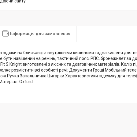
идаючи сайту.
Інформація для замовлення
а відсіки на блискавці з внутрішніми кишенями і одна кишеня для т
 бути навішений на ремінь, тактичний пояс, РПС, бронежилет за до
Fit S.Knight виготовлені з якісних та довговічних матеріалів. Колір 
оляє розмістити всі особисті речі: Документи Гроші Мобільний тел
ючі Ручка Запальничка Цигарки Характеристики підсумку для телеф
Матеріал: Oxford