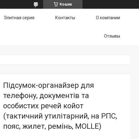
Кошик
Элитная серия
Контакты
О компании
Отзывы
Підсумок-органайзер для
телефону, документів та
особистих речей койот
(тактичний утилітарний, на РПС,
пояс, жилет, ремінь, MOLLE)