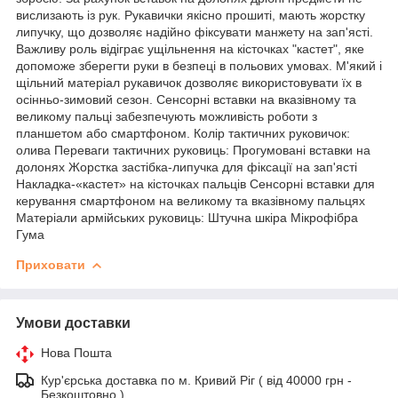
вислизають із рук. Рукавички якісно прошиті, мають жорстку
липучку, що дозволяє надійно фіксувати манжету на зап'ясті.
Важливу роль відіграє ущільнення на кісточках "кастет", яке
допоможе зберегти руки в безпеці в польових умовах. М'який і
щільний матеріал рукавичок дозволяє використовувати їх в
осінньо-зимовий сезон. Сенсорні вставки на вказівному та
великому пальці забезпечують можливість роботи з
планшетом або смартфоном. Колір тактичних руковичок:
олива Переваги тактичних руковиць: Прогумовані вставки на
долонях Жорстка застібка-липучка для фіксації на зап'ясті
Накладка-«кастет» на кісточках пальців Сенсорні вставки для
керування смартфоном на великому та вказівному пальцях
Матеріали армійських руковиць: Штучна шкіра Мікрофібра
Гума
Приховати
Умови доставки
Нова Пошта
Кур'єрська доставка по м. Кривий Ріг ( від 40000 грн -
Безкоштовно )