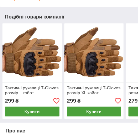
Подібні товари компанії
Тактичні рукавиці T-Gloves
Тактичні рукавиці T-Gloves
Такт
розмір L койот
розмір XL койот
розм
299
299
279
₴
₴
Купити
Купити
Про нас