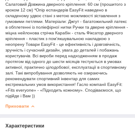
Салатовий Довжина дверного кріплення: 60 см (прошитого з
кроком 12 см) *Опір еспандерів EasyFit наведено в
складеному удвоє стані з метою можливості зіставлення з
гумовими петлями. Матеріали: Джгут - багатожильний латекс
в обплетенні із поліефірної нитки Ручки та дверне кріплення -
міцна нейлонова стрічка Карабін - сталь Фіксатор дверного
кріплення - пластик з пом'якшувальною накладкою з
неопрену Товари EasyFit - це ефективність і довговічність,
зручність і сучасний дизайн, увага до деталей і побажань
користувачів. Всі вироби перед надходженням в продаж
протягом від одного до шести місяців тестуються в умовах
активної, практично цілодобової, експлуатації в спортивному
залі. Такі випробування дозволяють не озираючись
рекомендувати спортивний інвентар для самих
екстремальних умов використання! Гасло компанії EasyFit:
«Fits everyone» - «Підходить кожному». Сподіваємося, що
підійде і Вам ))
Приховати
Характеристики