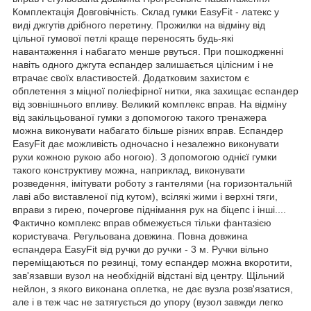
Комплектація Довговічність. Склад гумки EasyFit - латекс у
виді джгутів дрібного перетину. Прожилки на відміну від
цільної гумової петлі краще переносять будь-які
навантаження і набагато менше рвуться. При пошкодженні
навіть одного джгута еспандер залишається цілісним і не
втрачає своїх властивостей. Додатковим захистом є
обплетення з міцної поліефірної нитки, яка захищає еспандер
від зовнішнього впливу. Великий комплекс вправ. На відміну
від закільцьованої гумки з допомогою такого тренажера
можна виконувати набагато більше різних вправ. Еспандер
EasyFit дає можливість одночасно і незалежно виконувати
рухи кожною рукою або ногою). З допомогою однієї гумки
такого конструктиву можна, наприклад, виконувати
розведення, імітувати роботу з гантелями (на горизонтальній
лаві або виставленої під кутом), всілякі жими і верхні тяги,
вправи з гирею, почергове піднімання рук на біцепс і інші....
Фактично комплекс вправ обмежується тільки фантазією
користувача. Регульована довжина. Повна довжина
еспандера EasyFit від ручки до ручки - 3 м. Ручки вільно
переміщаються по резинці, тому еспандер можна вкоротити,
зав'язавши вузол на необхідній відстані від центру. Щільний
нейлон, з якого виконана оплетка, не дає вузла розв'язатися,
але і в теж час не затягується до упору (вузол завжди легко