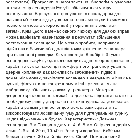
розплутати). Прогресивна навантаження. Аналогічно гумовим
петлям, опір еспандерів EasyFit збільшується у міру
розтягування. В результаті тренування з еспандером дає
більший м'язовий відгук у верхній точці амплітуди (в момент
повного м'язового скорочення) у порівнянні з вільними
вагами. Крім цього в межах одного підходу для деяких вправ
можна варіювати навантаження в результаті збільшення
розтягування еспандера. Це можна зробити, наприклад,
підійшовши ближче або далі від точки кріплення еспандера
при виконанні розводки. Комплектація. В набір із 3 гумок-
еспандерів EasyFit додатково входить одне дверне кріплення,
карабін та сумка-чохол для комфортного транспортування.
Дверне кріплення дає можливість забезпечити підвіс в
домашніх умовах, закріпляти еспандер в незручних місцях на
вулиці, фіксувати на конкретному місці при заняттях на
майданчику, збільшити довжину тренажера. Матеріал
дверного кріплення не ковзкий та дозволяє підвісити петлю на
необхідному рівні у дверях чи на стійці турніка.За допомогою
карабіна розімкнутий еспандер можна закільцювати та
використовувати як звичайну гуму для підтягувань на турніку
чи для віджимань на брусах. Характеристики: Довжина
еспандера: 3 м Товщина джгута: 4, 6, 8 мм Опір еспандерів у
кільці: 1-6 кг, 4-20 кг, 10-40 кг Размери карабіна: 6х60 мм
Довжина ручок: 30 см Колір ручок: Сірий, Помаранчевий,