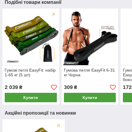
Подібні товари компанії
Гумові петлі EasyFit: набір
Гумова петля EasyFit 6-31
Гумо
1-65 кг (5 шт)
кг Чорна
Easy
бокс
2 039
309
172
₴
₴
Купити
Купити
Акційні пропозиції та новинки