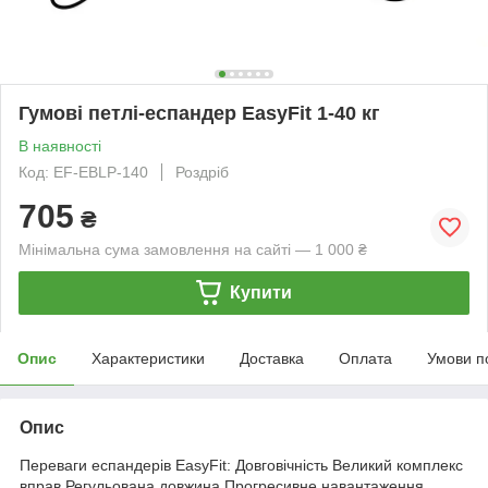
Гумові петлі-еспандер EasyFit 1-40 кг
В наявності
Код: EF-EBLP-140
Роздріб
705
₴
Мінімальна сума замовлення на сайті — 1 000 ₴
Купити
Опис
Характеристики
Доставка
Оплата
Умови п
Опис
Переваги еспандерів EasyFit: Довговічність Великий комплекс
вправ Регульована довжина Прогресивне навантаження