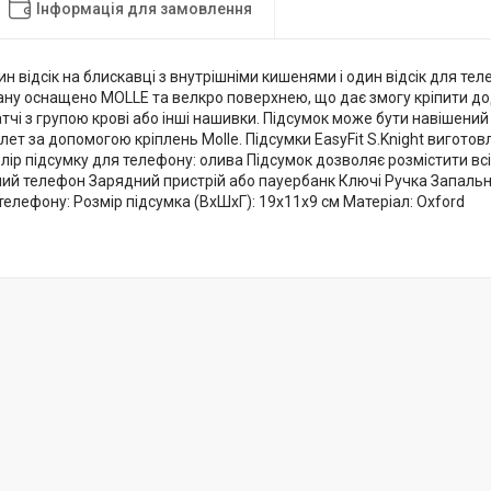
Інформація для замовлення
ин відсік на блискавці з внутрішніми кишенями і один відсік для т
ану оснащено MOLLE та велкро поверхнею, що дає змогу кріпити до
тчі з групою крові або інші нашивки. Підсумок може бути навішений 
ет за допомогою кріплень Molle. Підсумки EasyFit S.Knight виготовл
олір підсумку для телефону: олива Підсумок дозволяє розмістити всі
ний телефон Зарядний пристрій або пауербанк Ключі Ручка Запаль
телефону: Розмір підсумка (ВхШхГ): 19х11х9 см Матеріал: Oxford