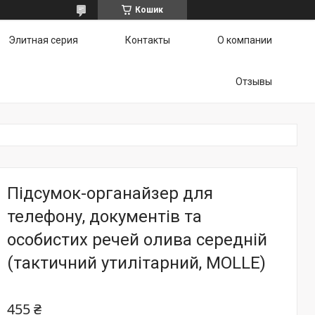
Кошик
Элитная серия
Контакты
О компании
Отзывы
Підсумок-органайзер для
телефону, документів та
особистих речей олива середній
(тактичний утилітарний, MOLLE)
455 ₴