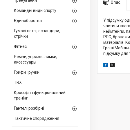
Тренування
Опис
Командні види спорту
У підсумку од
Єдиноборства
частини клап
Гумові петлі, еспандери,
неймтейпи, па
стрічки
РПС, бронежил
матеріалів. К
Фітнес
Гроші Мобіль
підсумку для 
Ремни, упряжь, лямки,
аксессуары
Грифи і ручки
TRX
Кроссфіт і функціональний
тренінг
Гантелі розбірні
Тактичне спорядження