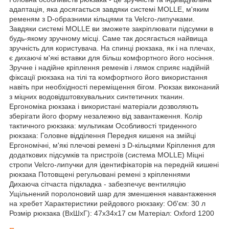
адаптація, яка досягається завдяки системі MOLLE, м'яким
ременям з D-образними кільцями та Velcro-липучками.
Завдяки системі MOLLE ви зможете закріплювати підсумки в
будь-якому зручному місці. Саме так досягається найвища
зручність для користувача. На спинці рюкзака, як і на плечах,
є дихаючі м'які вставки для більш комфортного його носіння.
Зручне і надійне кріплення ременів і лямок сприяє надійній
фіксації рюкзака на тілі та комфортного його використання
навіть при необхідності переміщення бігом. Рюкзак виконаний
з міцних водовідштовхувальних синтетичних тканин.
Ергономіка рюкзака і використані матеріали дозволяють
зберігати його форму незалежно від завантаження. Колір
тактичного рюкзака: мультикам Особливості триденного
рюкзака: Головне відділення Передня кишеня на змійці
Ергономічні, м'які плечові ремені з D-кільцями Кріплення для
додаткових підсумків та пристроїв (система MOLLE) Міцні
стропи Velcro-липучки для ідентифікаторів на передній кишені
рюкзака Потовщені регульовані ремені з кріпленнями
Дихаюча сітчаста підкладка - забезпечує вентиляцію
Ущільнений поролоновий шар для зменшення навантаження
на хребет Характеристики рейдового рюкзаку: Об'єм: 30 л
Розмір рюкзака (ВхШхГ): 47х34х17 см Матеріал: Oxford 1200