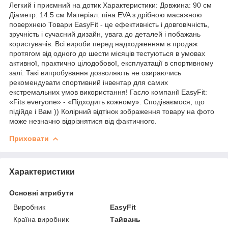
Легкий і приємний на дотик Характеристики: Довжина: 90 см
Діаметр: 14.5 см Матеріал: піна EVA з дрібною масажною
поверхнею Товари EasyFit - це ефективність і довговічність,
зручність і сучасний дизайн, увага до деталей і побажань
користувачів. Всі вироби перед надходженням в продаж
протягом від одного до шести місяців тестуються в умовах
активної, практично цілодобової, експлуатації в спортивному
залі. Такі випробування дозволяють не озираючись
рекомендувати спортивний інвентар для самих
екстремальних умов використання! Гасло компанії EasyFit:
«Fits everyone» - «Підходить кожному». Сподіваємося, що
підійде і Вам )) Колірний відтінок зображення товару на фото
може незначно відрізнятися від фактичного.
Приховати
Характеристики
Основні атрибути
Виробник
EasyFit
Країна виробник
Тайвань