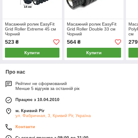
Масажний ролик EasyFit
Масажний ролик EasyFit
Маса
Grid Roller Extreme 45 см
Grid Roller Double 33 см
Poly
Чорний
Чорний
см
523
564
279
₴
₴
Купити
Купити
Про нас
Рейтинг не сформований
Менше 5 відгуків за останній рік
Працює з 10.04.2010
м. Кривий Ріг
ул. Фабричная, 3, Кривий Ріг, Україна
Контакти
Сьогодні працює з 09:00 до 21:00