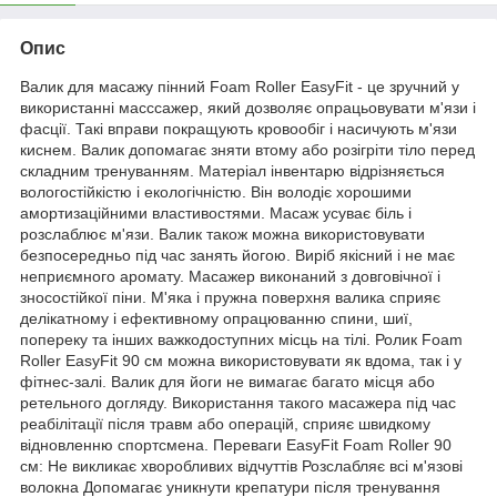
Опис
Валик для масажу пінний Foam Roller EasyFit - це зручний у
використанні масссажер, який дозволяє опрацьовувати м'язи і
фасції. Такі вправи покращують кровообіг і насичують м'язи
киснем. Валик допомагає зняти втому або розігріти тіло перед
складним тренуванням. Матеріал інвентарю відрізняється
вологостійкістю і екологічністю. Він володіє хорошими
амортизаційними властивостями. Масаж усуває біль і
розслаблює м'язи. Валик також можна використовувати
безпосередньо під час занять йогою. Виріб якісний і не має
неприємного аромату. Масажер виконаний з довговічної і
зносостійкої піни. М'яка і пружна поверхня валика сприяє
делікатному і ефективному опрацюванню спини, шиї,
попереку та інших важкодоступних місць на тілі. Ролик Foam
Roller EasyFit 90 см можна використовувати як вдома, так і у
фітнес-залі. Валик для йоги не вимагає багато місця або
ретельного догляду. Використання такого масажера під час
реабілітації після травм або операцій, сприяє швидкому
відновленню спортсмена. Переваги EasyFit Foam Roller 90
см: Не викликає хворобливих відчуттів Розслабляє всі м'язові
волокна Допомагає уникнути крепатури після тренування