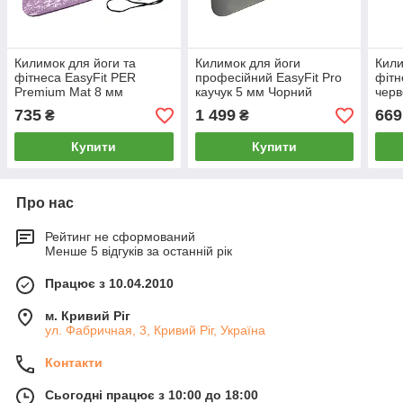
Килимок для йоги та
Килимок для йоги
Кили
фітнеса EasyFit PER
професійний EasyFit Pro
фітн
Premium Mat 8 мм
каучук 5 мм Чорний
черв
Фіолетовий
735
1 499
669
₴
₴
Купити
Купити
Про нас
Рейтинг не сформований
Менше 5 відгуків за останній рік
Працює з 10.04.2010
м. Кривий Ріг
ул. Фабричная, 3, Кривий Ріг, Україна
Контакти
Сьогодні працює з 10:00 до 18:00