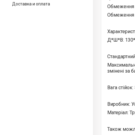
Доставка и оплата
Обмеження з
Обмеження з
Характерист
Д*Ш*В: 130*
Стандартний
Максимальна
змінені за 
Вага стійок:
Виробник: Ук
Матеріал: Т
Також можли