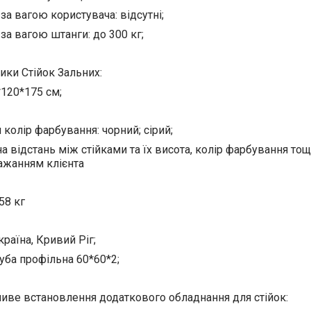
а вагою користувача: відсутні;
а вагою штанги: до 300 кг;
ики Стійок Зальних:
120*175 см;
 колір фарбування: чорний; сірий;
 відстань між стійками та їх висота, колір фарбування тощ
бажанням клієнта
 58 кг
раїна, Кривий Ріг;
руба профільна 60*60*2;
ве встановлення додаткового обладнання для стійок: