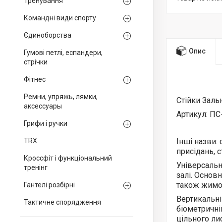
Тренування
Командні види спорту
Єдиноборства
Опис
Гумові петлі, еспандери,
стрічки
Фітнес
Ремни, упряжь, лямки,
Стійки Заль
аксессуары
Артикул: ПС
Грифи і ручки
TRX
Інші назви:
присідань, с
Кроссфіт і функціональний
Універсальн
тренінг
залі. Основ
також жимов
Гантелі розбірні
Вертикальні
Тактичне спорядження
біометричній
цільного ли