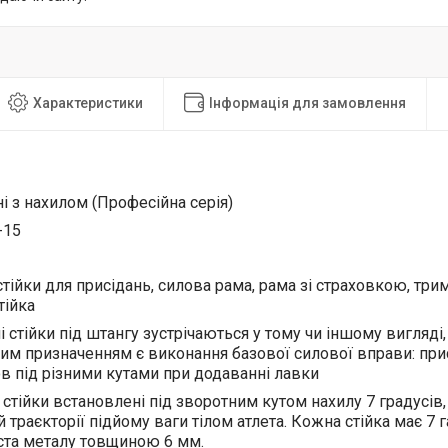
Характеристики
Інформація для замовлення
ні
з нахилом
(Професійна серія)
-1
5
стійки для присідань, силова рама, рама зі страховкою,
три
тійка
і стійки під штангу зустрічаються у тому чи іншому вигляд
ним призначенням є виконання базової силової вправи: прис
 під різними кутами при додаванні
лав
к
и
 стійки встановлені під зворотним кутом нахилу 7 градусів
 траєкторії підйому ваги тілом атлета. Кожна стійка має 7 г
ста металу товщиною 6 мм.