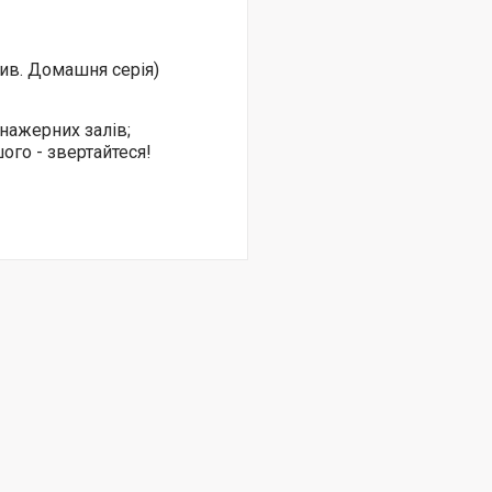
див. Домашня серія)
нажерних залів;
шого - звертайтеся!