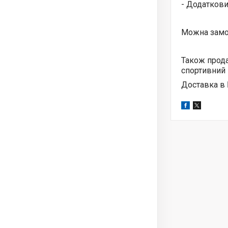
- Додаткови
Можна замов
Також прода
спортивний і
Доставка в 