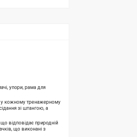
ма
чі
, упори, рама для
і, у кожному тренажерному
ідання зі штангою, а
, що відповідає природній
а
чків
,
що
виконані з