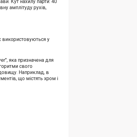
рави.
Кут нахилу парти: 40
вну амплітуду рухів,
их використовуються у
er", яка призначена для
горитми свого
овищу. Наприклад, в
ментів, що містять хром і