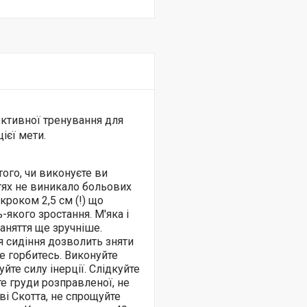
ктивної тренування для
ієї мети.
того, чи виконуєте ви
ктях не виникало больових
кроком 2,5 см (!) що
-якого зростання.
М'яка і
заняття ще зручніше.
 сидіння дозволить зняти
е горбитесь. Виконуйте
йте силу інерції. Слідкуйте
те груди розправленої, не
аві Скотта, не спрощуйте