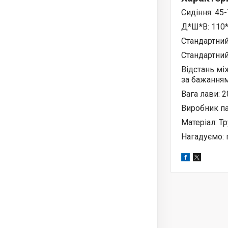
Сидіння: 45-
Д*Ш*В: 110*
Стандартний
Стандартний
Відстань мі
за бажанням
Вага лави: 2
Виробник пар
Матеріал: Т
Нагадуємо: 