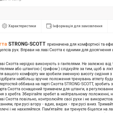
Характеристики
Інформація для замовлення
тта
STRONG-SCOTT
призначена для комфортної та ефе
цепсів рук. Вправи на лаві Скотта є одними для досягнення ц
аві Скотта нерідко виконують з гантелями. Не залежно від 
нтелями або штангою ( грифом ) слідкуйте за тим, щоб в лі
Для вашого комфорту ми зробили з
менную висоту сидіння з 
ідібрати найбільш зручне положення тренувань атлету будь
отертостей оббивка на парті Скотта STRONG-SCOTT, зробить 
рта Скотта оснащений тримачем для штанги, а регулювання
я з хребта. Зберігайте хребет в нейтральному положенні, н
аві Скотта повільно, контролюйте свої рухи і не використову
анням, при русі вгору - вдих, видих - при русі вниз. Тримай
лечі і не нахиляйтеся. Пам'ятайте: ви тренуєте біцепси на л