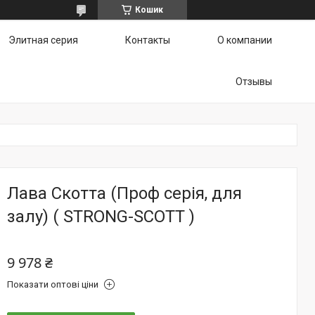
Кошик
Элитная серия
Контакты
О компании
Отзывы
Лава Скотта (Проф серія, для
залу) ( STRONG-SCOTT )
9 978 ₴
Показати оптові ціни