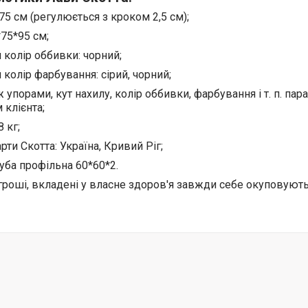
75 см (регулюється з кроком 2,5 см);
75*95 см;
 колір оббивки: чорний;
 колір фарбування: сірий, чорний;
ж упорами, кут нахилу, колір оббивки, фарбування і т. п. па
 клієнта;
8 кг;
ти Скотта: Україна, Кривий Ріг;
руба профільна 60*60*2.
гроші, вкладені у власне здоров'я завжди себе окуповують