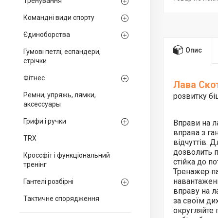
Тренування
Командні види спорту
Єдиноборства
Опис
Гумові петлі, еспандери,
стрічки
Фітнес
Лава Ско
Ремни, упряжь, лямки,
розвитку бі
аксессуары
Грифи і ручки
Вправи на л
вправа з га
TRX
відчуттів. 
дозволить п
Кроссфіт і функціональний
стійка до п
тренінг
Тренажер па
навантаженн
Гантелі розбірні
вправу на л
Тактичне спорядження
за своїм дих
округляйте п