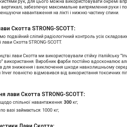
 кистями рук, для цього можна використовувати окремі вп
д вертикалі, забезпечує максимальне випрямлення руки і по
еншуючи навантаження на лікті і нижню частину спини.
лави Скотта STRONG-SCOTT:
мо подвійний сліпий радіологічний контроль усіх складов
і лави Скотта STRONG-SCOTT.
цтві лави Скотта ми використовували стійку італійську "Inv
о" використання. Виробник фарби постійно вдосконалює ал
а для зниження і виключення шкоди навколишньому серед
и Inver повністю відмовився від використання токсичних піг
я лави Скотта STRONG-SCOTT:
щодо спільної навантаження:
300
кг;
о вазі займається: 1000 кг;
истики Лави Скотта: