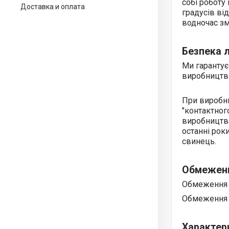
собі роботу
Доставка и оплата
градусів ві
водночас зм
Безпека 
Ми гарантує
виробництв
При виробни
"контактног
виробництв
останні рок
свинець.
Обмеженн
Обмеження 
Обмеження п
Характер