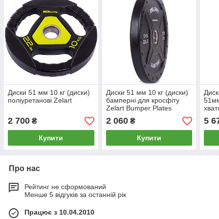
Диски 51 мм 10 кг (диски)
Диски 51 мм 10 кг (диски)
Диск
поліуретанові Zelart
бамперні для кросфіту
51мм
Zelart Bumper Plates
хват
вту
2 700
2 060
5 6
₴
₴
Купити
Купити
Про нас
Рейтинг не сформований
Менше 5 відгуків за останній рік
Працює з 10.04.2010