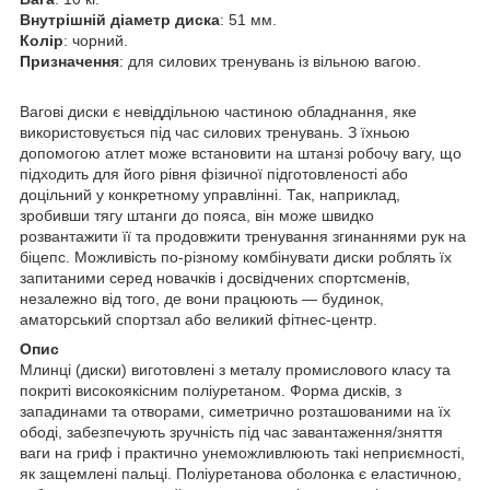
Внутрішній діаметр диска
: 51 мм.
Колір
: чорний.
Призначення
: для силових тренувань із вільною вагою.
Вагові диски є невіддільною частиною обладнання, яке
використовується під час силових тренувань. З їхньою
допомогою атлет може встановити на штанзі робочу вагу, що
підходить для його рівня фізичної підготовленості або
доцільний у конкретному управлінні. Так, наприклад,
зробивши тягу штанги до пояса, він може швидко
розвантажити її та продовжити тренування згинаннями рук на
біцепс. Можливість по-різному комбінувати диски роблять їх
запитаними серед новачків і досвідчених спортсменів,
незалежно від того, де вони працюють — будинок,
аматорський спортзал або великий фітнес-центр.
Опис
Млинці (диски) виготовлені з металу промислового класу та
покриті високоякісним поліуретаном. Форма дисків, з
западинами та отворами, симетрично розташованими на їх
ободі, забезпечують зручність під час завантаження/зняття
ваги на гриф і практично унеможливлюють такі неприємності,
як защемлені пальці. Поліуретанова оболонка є еластичною,