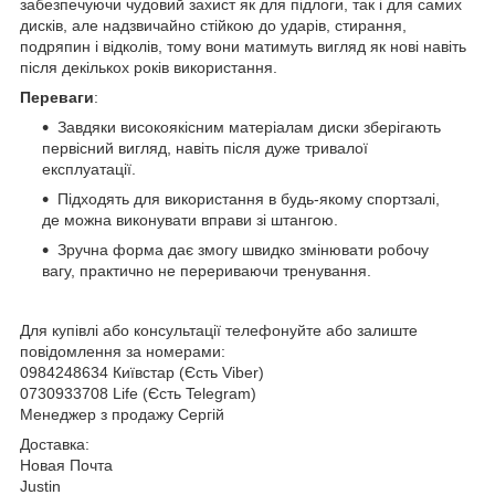
забезпечуючи чудовий захист як для підлоги, так і для самих
дисків, але надзвичайно стійкою до ударів, стирання,
подряпин і відколів, тому вони матимуть вигляд як нові навіть
після декількох років використання.
Переваги
:
Завдяки високоякісним матеріалам диски зберігають
первісний вигляд, навіть після дуже тривалої
експлуатації.
Підходять для використання в будь-якому спортзалі,
де можна виконувати вправи зі штангою.
Зручна форма дає змогу швидко змінювати робочу
вагу, практично не перериваючи тренування.
Для купівлі або консультації телефонуйте або залиште
повідомлення за номерами:
0984248634 Київстар (Єсть Viber)
0730933708 Life (Єсть Telegram)
Менеджер з продажу Сергій
Доставка:
Новая Почта
Justin