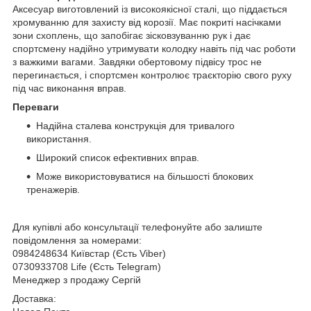
Аксесуар виготовлений із високоякісної сталі, що піддається
хромуванню для захисту від корозії. Має покриті насічками
зони схоплень, що запобігає зісковзуванню рук і дає
спортсмену надійно утримувати колодку навіть під час роботи
з важкими вагами. Завдяки обертовому підвісу трос не
перегинається, і спортсмен контролює траєкторію свого руху
під час виконання вправ.
Переваги
Надійна сталева конструкція для тривалого
використання.
Широкий список ефективних вправ.
Може використовуватися на більшості блокових
тренажерів.
Для купівлі або консультації телефонуйте або залиште
повідомлення за номерами:
0984248634 Київстар (Єсть Viber)
0730933708 Life (Єсть Telegram)
Менеджер з продажу Сергій
Доставка: