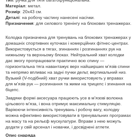
Матеріал
: метал.
Розмір
: 20x43 см.
Деталі
: на робочу частину нанесені насічки.
Призначення
: для силового тренінгу на блокових тренажерах.
Колодка призначена для тренувань на блокових тренажерах у
домашніх спортивних куточках і комерційних фітнес-центрах.
Використовується в тягах, згинаннях і розгинаннях рук на
нижньому та верхньому блоках. Нейтральний хват колодки
дає змогу пропрацювати практично всю спину —
горизонтальна тяга навантажує верх найширших м'язів спини
та непрямо впливає на задні пучки дельт, вертикальний низ.
Вузький (V-подібний) хват ручки використовують у вправах
для м'язів рук — розгинання та жими на трицепс і згинання на
біцепс.
Завдяки формі аксесуара працюють усе в м'язові волокна
цільового м'яза, і вона отримує максимальну стимуляцію.
Варіюючи інтенсивність тренувань і робочу вагу, колодку
можна ефективно використовувати в тренувальних програмах
на масу та на рельєф мускулатури. Вправи з нею можуть
додати у свій арсенал і новачки, і досвідчені атлети.
Опис снаряда