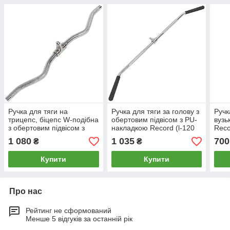
Ручка для тяги на
Ручка для тяги за голову з
Ручк
трицепс, біцепс W-подібна
обертовим підвісом з PU-
вузь
з обертовим підвісом з
накладкою Record (l-120
Reco
насічкою HIGHQ SPORT
см) PLB-4813
1 080
1 035
700
₴
₴
(l-70см)
Купити
Купити
Про нас
Рейтинг не сформований
Менше 5 відгуків за останній рік