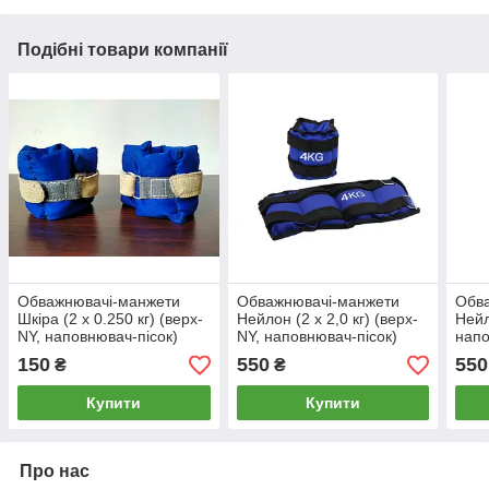
Подібні товари компанії
Обважнювачі-манжети
Обважнювачі-манжети
Обв
Шкіра (2 x 0.250 кг) (верх-
Нейлон (2 x 2,0 кг) (верх-
Нейл
NY, наповнювач-пісок)
NY, наповнювач-пісок)
напо
150
550
550
₴
₴
Купити
Купити
Про нас