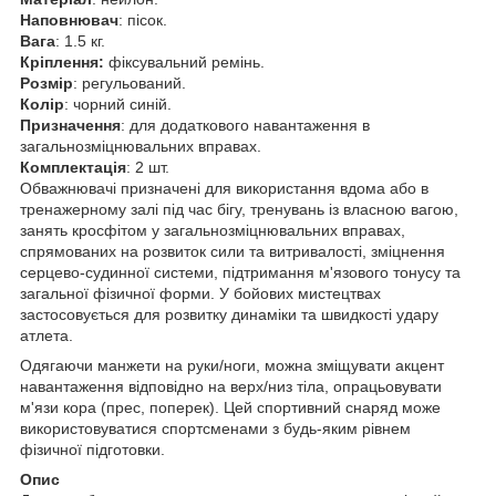
Наповнювач
: пісок.
Вага
: 1.5 кг.
Кріплення:
фіксувальний ремінь.
Розмір
: регульований.
Колір
: чорний синій.
Призначення
: для додаткового навантаження в
загальнозміцнювальних вправах.
Комплектація
: 2 шт.
Обважнювачі призначені для використання вдома або в
тренажерному залі під час бігу, тренувань із власною вагою,
занять кросфітом у загальнозміцнювальних вправах,
спрямованих на розвиток сили та витривалості, зміцнення
серцево-судинної системи, підтримання м'язового тонусу та
загальної фізичної форми. У бойових мистецтвах
застосовується для розвитку динаміки та швидкості удару
атлета.
Одягаючи манжети на руки/ноги, можна зміщувати акцент
навантаження відповідно на верх/низ тіла, опрацьовувати
м'язи кора (прес, поперек). Цей спортивний снаряд може
використовуватися спортсменами з будь-яким рівнем
фізичної підготовки.
Опис