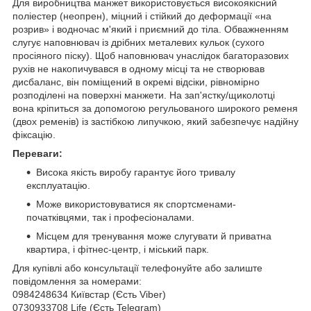
Для виробництва манжет використовується високоякісний
поліестер (неопрен), міцний і стійкий до деформації «на
розрив» і водночас м'який і приємний до тіла. Обважненням
слугує наповнювач із дрібних металевих кульок (сухого
просіяного піску). Щоб наповнювач унаслідок багаторазових
рухів не накопичувався в одному місці та не створював
дисбаланс, він поміщений в окремі відсіки, рівномірно
розподілені на поверхні манжети. На зап'ястку/щиколотці
вона кріпиться за допомогою регульованого широкого ременя
(двох ременів) із застібкою липучкою, який забезпечує надійну
фіксацію.
Переваги:
Висока якість виробу гарантує його тривалу
експлуатацію.
Може використовуватися як спортсменами-
початківцями, так і професіоналами.
Місцем для тренування може слугувати й приватна
квартира, і фітнес-центр, і міський парк.
Для купівлі або консультації телефонуйте або залиште
повідомлення за номерами:
0984248634 Київстар (Єсть Viber)
0730933708 Life (Єсть Telegram)