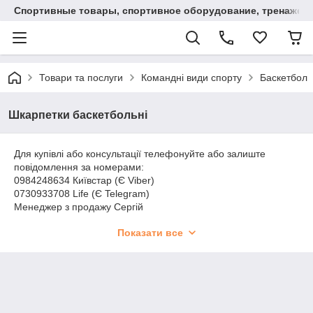
Спортивные товары, спортивное оборудование, тренажеры
Товари та послуги
Командні види спорту
Баскетбол
Шкарпетки баскетбольні
Для купівлі або консультації телефонуйте або залиште
повідомлення за номерами:
0984248634 Київстар (Є Viber)
0730933708 Life (Є Telegram)
Менеджер з продажу Сергій
Доставка:
Показати все
Нова Пошта
Justin
Самовивіз Кривий Ріг
Способи оплати:
Готівковий розрахунок, Безготівковий розрахунок
Замовлення до 1000 грн. по повній передоплаті.