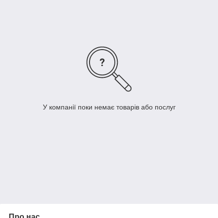
Встигніть придбати за приємною ціною.
*Характеристики, колірна гамма, упаковка і комплектація
товару можуть змінюватися виробником без повідомлення.
У компанії поки немає товарів або послуг
Про нас