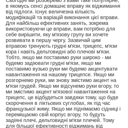
Сьогодні ми розберемо з вами таке популярне,
в якомусь сенсі домашнє вправу як віджимання
від підлоги. Існує величезна кількість
модифікацій та варіацій виконання цієї вправи.
Для найбільш ефективних занять, зокрема
використовуючи це вправи, вам потрібно для
себе вирішити, яку м'язову групу ви хочете
розвивати в першу чергу. Зазвичай цим
вправою тренують грудні м'язи, трицепс, м'язи
кора і навіть дельтовидні або плечові м'язи.
Тобто, якщо ми поставимо руки широко - ми
будемо задіювати грудні м'язи, якщо ми
поставимо вузько руки ми будемо акцентувати
навантаження на нашому трицепсе. Якщо ми
розгорнемо руки, ми знову змістимо акцент на
м'язи грудей. Якщо ми відсунемо руки вгору, то
ми змістимо акцент м'язової навантаження на
трицепс, це відбудеться завдяки тому, що буде
скорочення в ліктьових суглобах, як під час
французької жиму. Якщо ми піднімаємо сідниці і
переміщаємо свій корпус вгору, то будуть
задіяні плечі, дельтовидні м'язи плечей. Тому
для більшої ефективності віджимань від