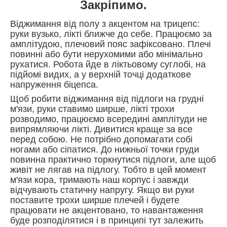
Закріпимо.
Віджимання від полу з акцентом на трицепс:
руки вузько, лікті ближче до себе. Працюємо за
амплітудою, плечовий пояс зафіксовано. Плечі
повинні або бути нерухомими або мінімально
рухатися. Робота йде в ліктьовому суглобі, на
підйомі видих, а у верхній точці додаткове
напруження біцепса.
Щоб робити віджимання від підлоги на грудні
м'язи, руки ставимо ширше, лікті трохи
розводимо, працюємо всередині амплітуди не
випрямляючи лікті. Дивитися краще за все
перед собою. Не потрібно допомагати собі
ногами або сіпатися. До нижньої точки груди
повинна практично торкнутися підлоги, але щоб
живіт не лягав на підлогу. Тобто в цей момент
м'язи кора, тримають наш корпус і завжди
відчувають статичну напругу. Якщо ви руки
поставите трохи ширше плечей і будете
працювати не акцентовано, то навантаження
буде розподілятися і в принципі тут залежить