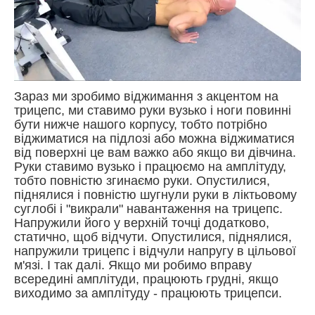
Зараз ми зробимо віджимання з акцентом на
трицепс, ми ставимо руки вузько і ноги повинні
бути нижче нашого корпусу, тобто потрібно
віджиматися на підлозі або можна віджиматися
від поверхні це вам важко або якщо ви дівчина.
Руки ставимо вузько і працюємо на амплітуду,
тобто повністю згинаємо руки. Опустилися,
піднялися і повністю шугнули руки в ліктьовому
суглобі і "викрали" навантаження на трицепс.
Напружили його у верхній точці додатково,
статично, щоб відчути. Опустилися, піднялися,
напружили трицепс і відчули напругу в цільової
м'язі. І так далі. Якщо ми робимо вправу
всередині амплітуди, працюють грудні, якщо
виходимо за амплітуду - працюють трицепси.