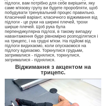
підлоги, вам потрібно для себе вирішити, яку
саме м'язову групу ви будете проробляти, щоб
побудувати тренувальний процес правильно.
Класичний варіант, класичного віджимання від
підлоги - це руки на ширині плечей, трохи
ширше плечей. Щоб рука була
перпендикулярна підлозі, в такому випадку
навантаження буде рівномірно розподілятися і
на трицепс, і на грудні м'язи. На підйомі від
підлоги видихаємо, коли опускаємося на
підлогу вдихаємо. Торкнулися грудьми,
затрималися - піднялися, торкнулися,
затрималися - піднялися.
Віджимання з акцентом на
трицепс.