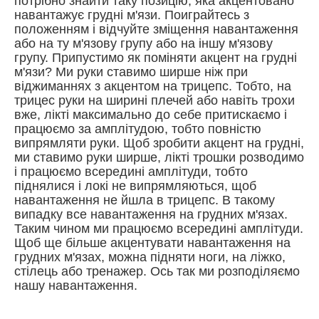
потрібно знайти таку позицію, яка акцентовано
навантажує грудні м'язи. Поиграйтесь з
положенням і відчуйте зміщення навантаження
або на ту м'язову групу або на іншу м'язову
групу. Припустимо як поміняти акцент на грудні
м'язи? Ми руки ставимо ширше ніж при
віджиманнях з акцентом на трицепс. Тобто, на
трицес руки на ширині плечей або навіть трохи
вже, лікті максимально до себе притискаємо і
працюємо за амплітудою, тобто повністю
випрямляти руки. Щоб зробити акцент на грудні,
ми ставимо руки ширше, лікті трошки розводимо
і працюємо всередині амплітуди, тобто
піднялися і локі не випрямляються, щоб
навантаження не йшла в трицепс. В такому
випадку все навантаження на грудних м'язах.
Таким чином ми працюємо всередині амплітуди.
Щоб ще більше акцентувати навантаження на
грудних м'язах, можна підняти ноги, на ліжко,
стілець або тренажер. Ось так ми розподіляємо
нашу навантаження.