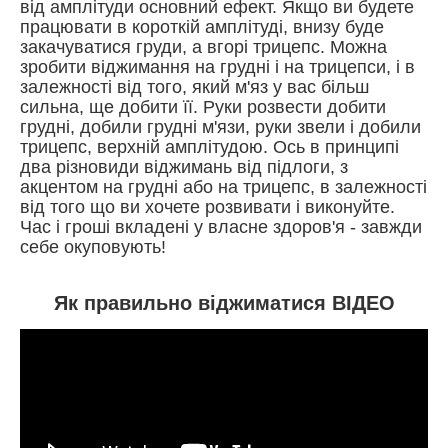
від амплітуди основний ефект. Якщо ви будете
працювати в короткій амплітуді, внизу буде
закачуватися груди, а вгорі трицепс. Можна
зробити віджимання на грудні і на трицепси, і в
залежності від того, який м'яз у вас більш
сильна, ще добити її. Руки розвести добити
грудні, добили грудні м'язи, руки звели і добили
трицепс, верхній амплітудою. Ось в принципі
два різновиди віджимань від підлоги, з
акцентом на грудні або на трицепс, в залежності
від того що ви хочете розвивати і виконуйте.
Час і гроші вкладені у власне здоров'я - завжди
себе окуповують!
Як правильно віджиматися ВІДЕО